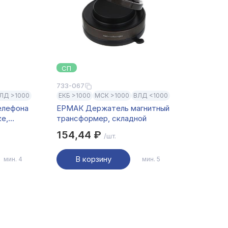
СП
733-067
ЛД >1000
ЕКБ >1000
МСК >1000
ВЛД <1000
елефона
ЕРМАК Держатель магнитный
ке,
трансформер, складной
ерный
154,44 ₽
/шт.
В корзину
мин. 4
мин. 5