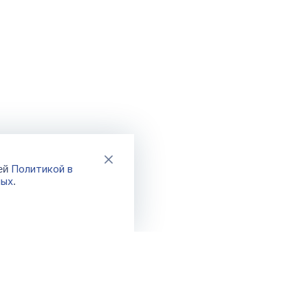
Политикой в
шей
ных
.