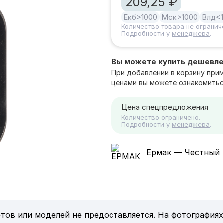
209,25 ₽
Екб
>1000
Мск
>1000
Влд
<
Количество товара не огранич
Подробности у
менеджера
.
Вы можете купить дешевл
При добавлении в корзину при
ценами вы можете ознакомитьс
Цена спецпредложения
Количество ограничено.
Подробности у
менеджера
.
Ермак — Честный 
тов или моделей не предоставляется. На фотографиях