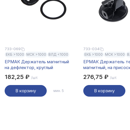
733-069
733-034
ЕКБ >1000
МСК >1000
ВЛД <1000
ЕКБ >1000
МСК >1000
В
ЕРМАК Держатель магнитный
ЕРМАК Держатель т
на дефлектор, круглый
магнитный, на присос
регулируемый угол, ч
182,25 ₽
276,75 ₽
/шт.
/шт.
В корзину
В корзину
мин. 5