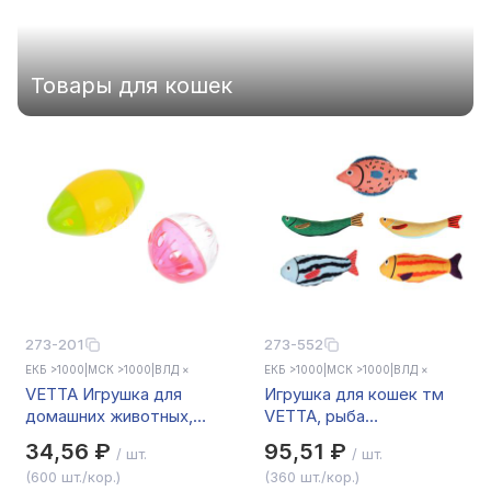
зарядных устройств,
наушников и других
мобильных аксессуаров, а
также гарантию
Товары для кошек
стабильных поставок и
профессиональной
поддержки по
продвижению бренда.
273-201
273-552
ЕКБ >1000
|
МСК >1000
|
ВЛД ×
ЕКБ >1000
|
МСК >1000
|
ВЛД ×
VETTA Игрушка для
Игрушка для кошек тм
домашних животных,
VETTA, рыба
набор 2 шт, пластмасса,
разноцветная, 21-23см
34,56 ₽
95,51 ₽
/ шт.
/ шт.
мячик, шарик
(600 шт./кор.)
(360 шт./кор.)