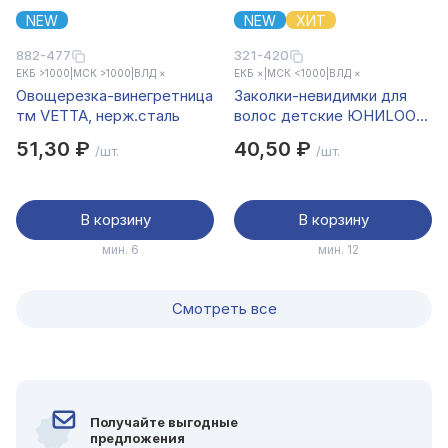
NEW
NEW
ХИТ
882-477
321-420
ЕКБ >1000
|
МСК >1000
|
ВЛД ×
ЕКБ ×
|
МСК <1000
|
ВЛД ×
Овощерезка-винегретница
Заколки-невидимки для
тм VETTA, нерж.сталь
волос детские ЮНИLOOK,
24 шт, 6 см, металл, 2
51,30 ₽
40,50 ₽
/шт.
/шт.
сочетания цветов
В корзину
В корзину
мин. 6
мин. 12
Смотреть все
Получайте выгодные
предложения