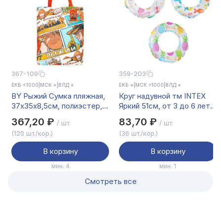
367-109
359-203
ЕКБ <1000
|
МСК ×
|
ВЛД ×
ЕКБ ×
|
МСК >1000
|
ВЛД ×
BY Рыжий Сумка пляжная,
Круг надувной тм INTEX
37х35х8,5см, полиэстер, 1
Яркий 51см, от 3 до 6 лет,
дизайн
3 вида, 59230NP
367,20 ₽
83,70 ₽
/ шт.
/ шт.
(120 шт./кор.)
(36 шт./кор.)
В корзину
В корзину
мин. 4
мин. 1
Смотреть все