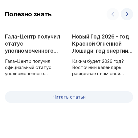
Полезно знать
Гала-Центр получил
Новый Год 2026 - год
статус
Красной Огненной
уполномоченного
Лошади: год энергии,
официального
перемен и новых
Гала-Центр получил
Каким будет 2026 год?
дистрибьютора hoco.
возможностей
официальный статус
Восточный календарь
в России
уполномоченного
раскрывает нам свой
дистрибьютора бренда
символ - год Красной
hoco. в России на период с
Огненной Лошади.
3 декабря 2025 года по 31
Читать статьи
декабря 2026 года. Новый
уровень партнёрства с
HOCO Technology
Development (Shenzhen)
Co., Ltd. открывает для
клиентов расширенный
выбор оригинальных