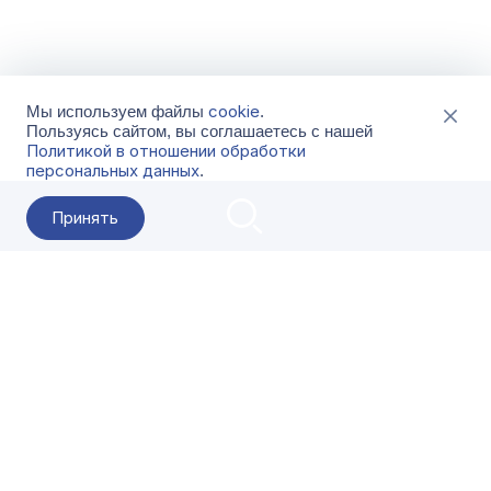
cookie
Мы используем файлы
.
Пользуясь сайтом, вы соглашаетесь с нашей
Политикой в отношении обработки
персональных данных
.
Принять
2026 Гала-Центр
О компании
Контакты
Поставщикам
Сервисы
Скачать
FAQ
Кат
Заказать звонок
8-800-500-18-42