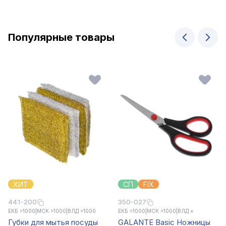
Популярные товары
ХИТ
СП
FIX
441-200
350-027
ЕКБ >1000
|
МСК >1000
|
ВЛД >1000
ЕКБ >1000
|
МСК >1000
|
ВЛД ×
Губки для мытья посуды
GALANTE Basic Ножницы