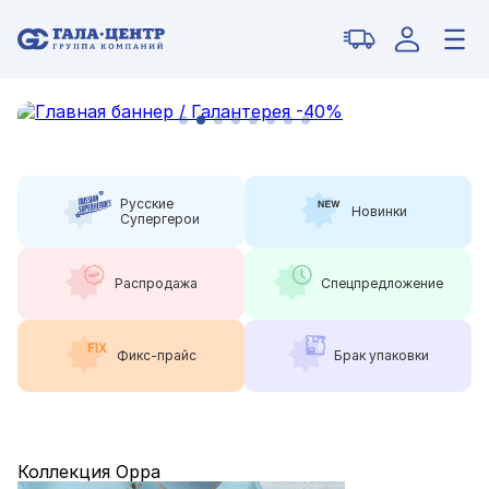
Русские
Новинки
Супергерои
Распродажа
Спецпредложение
Фикс-прайс
Брак упаковки
Коллекция Орра