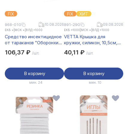
FIX
FIX
ХИТ
968-010
10.08.2026
891-290
09.08.2026
ЕКБ ×
|
МСК ×
|
ВЛД >1000
ЕКБ >1000
|
МСК ×
|
ВЛД <1000
Средство инсектицидное
VETTA Крышка для
от тараканов "Оборонхим"
кружки, силикон, 10,5см,
- контейнер, 6 шт
"Бабочка", 2 цвета
106,37 ₽
40,11 ₽
/шт.
/шт.
В корзину
В корзину
мин. 24
мин. 10