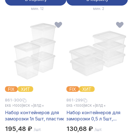
мин. 12
мин. 2
FIX
ХИТ
FIX
ХИТ
861-300
861-299
ЕКБ >1000
|
МСК ×
|
ВЛД ×
ЕКБ <1000
|
МСК ×
|
ВЛД ×
Набор контейнеров для
Набор контейнеров для
заморозки 1л 5шт, пластик
заморозки 0,5 л 5шт,
пластик
195,48 ₽
130,68 ₽
/шт.
/шт.