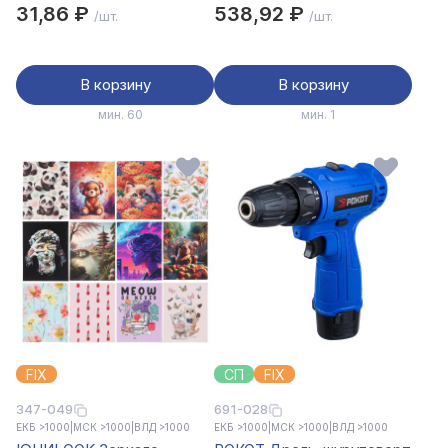
нетк.осн,гипоаллерг,1,9х7,2см,20шт
22,5х16,5см
31,86 ₽
538,92 ₽
/шт.
/шт.
В корзину
В корзину
мин. 60
мин. 1
FIX
СП
FIX
347-049
691-028
ЕКБ >1000
|
МСК >1000
|
ВЛД >1000
ЕКБ >1000
|
МСК >1000
|
ВЛД >1000