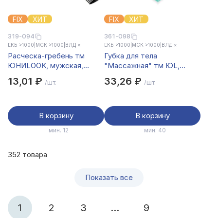
FIX
ХИТ
FIX
ХИТ
319-094
361-098
ЕКБ >1000
|
МСК >1000
|
ВЛД ×
ЕКБ >1000
|
МСК >1000
|
ВЛД ×
Расческа-гребень тм
Губка для тела
ЮНИLOOK, мужская,
"Массажная" тм ЮL,
пластик, 14,2см, черный
поролон, 14x9x5 см
13,01 ₽
33,26 ₽
/шт.
/шт.
(+/-5мм), цвета микс
В корзину
В корзину
мин. 12
мин. 40
352 товара
Показать все
1
2
3
...
9