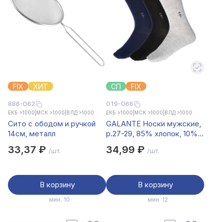
FIX
ХИТ
СП
FIX
886-062
019-066
ЕКБ >1000
|
МСК >1000
|
ВЛД >1000
ЕКБ >1000
|
МСК >1000
|
ВЛД >1000
Сито с ободом и ручкой
GALANTE Носки мужские,
14см, металл
р.27-29, 85% хлопок, 10%
полиамид, 5% спандекс,
33,37 ₽
34,99 ₽
/шт.
/шт.
разноцветные, #3
В корзину
В корзину
мин. 10
мин. 12