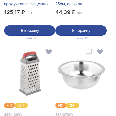
продуктов на защелках
25см, силикон
370мл, жаропрочное
125,17 ₽
44,39 ₽
/шт.
/шт.
стекло
В корзину
В корзину
мин. 12
мин. 12
FIX
ХИТ
FIX
ХИТ
885-106
831-278