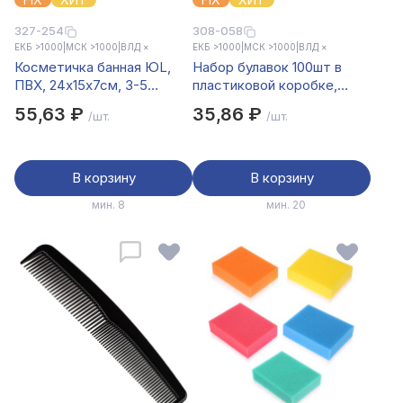
327-254
308-058
ЕКБ >1000
|
МСК >1000
|
ВЛД ×
ЕКБ >1000
|
МСК >1000
|
ВЛД ×
Косметичка банная ЮL,
Набор булавок 100шт в
ПВХ, 24х15х7см, 3-5
пластиковой коробке,
цветов, ББ19-15
металл
55,63 ₽
35,86 ₽
/шт.
/шт.
В корзину
В корзину
мин. 8
мин. 20