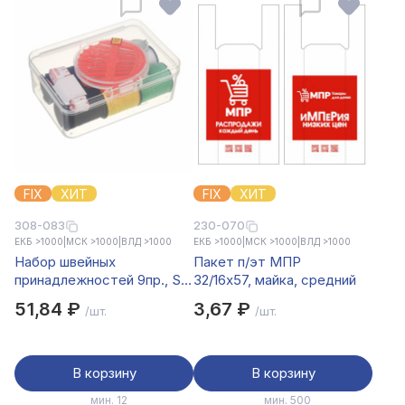
FIX
ХИТ
FIX
ХИТ
308-083
230-070
ЕКБ >1000
|
МСК >1000
|
ВЛД >1000
ЕКБ >1000
|
МСК >1000
|
ВЛД >1000
Набор швейных
Пакет п/эт МПР
принадлежностей 9пр., S-
32/16х57, майка, средний
3
51,84 ₽
3,67 ₽
/шт.
/шт.
В корзину
В корзину
мин. 12
мин. 500