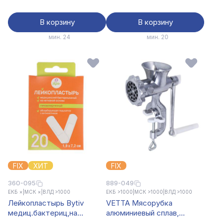
В корзину
В корзину
мин. 24
мин. 20
FIX
ХИТ
FIX
360-095
889-049
ЕКБ ×
|
МСК ×
|
ВЛД >1000
ЕКБ >1000
|
МСК >1000
|
ВЛД >1000
Лейкопластырь Bytiv
VETTA Мясорубка
медиц.бактериц,на
алюминиевый сплав,