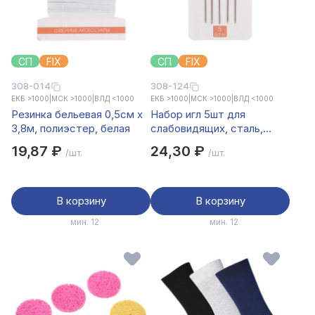
СП
FIX
СП
FIX
308-014
308-124
ЕКБ >1000
|
МСК >1000
|
ВЛД <1000
ЕКБ >1000
|
МСК >1000
|
ВЛД <1000
Резинка бельевая 0,5см х
Набор игл 5шт для
3,8м, полиэстер, белая
слабовидящих, сталь,
арт.НС-024
19,87 ₽
24,30 ₽
/шт.
/шт.
В корзину
В корзину
мин. 12
мин. 12