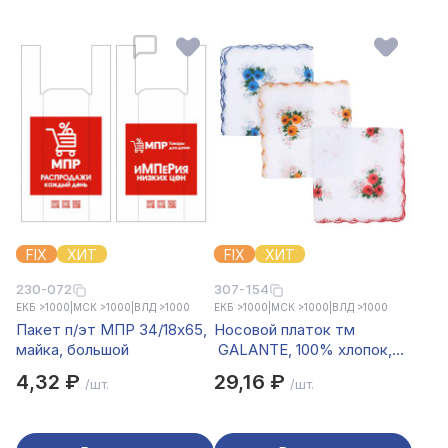
FIX
ХИТ
FIX
ХИТ
230-072
307-154
ЕКБ >1000
|
МСК >1000
|
ВЛД >1000
ЕКБ >1000
|
МСК >1000
|
ВЛД >1000
Пакет п/эт МПР 34/18х65,
Носовой платок тм
майка, большой
GALANTE, 100% хлопок,
28x28см, 3 цвета, арт.GL-
4,32 ₽
29,16 ₽
/шт.
/шт.
2411