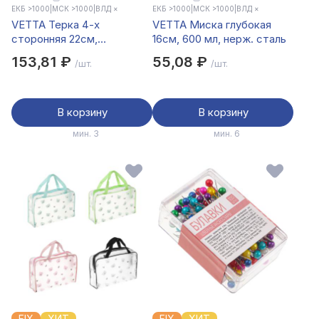
ЕКБ >1000
|
МСК >1000
|
ВЛД ×
ЕКБ >1000
|
МСК >1000
|
ВЛД ×
VETTA Терка 4-х
VETTA Миска глубокая
сторонняя 22см,
16см, 600 мл, нерж. сталь
нерж.сталь
153,81 ₽
55,08 ₽
/шт.
/шт.
В корзину
В корзину
мин. 3
мин. 6
FIX
ХИТ
FIX
ХИТ