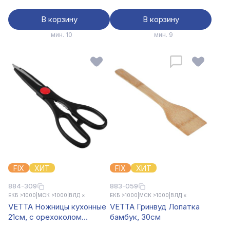
В корзину
В корзину
мин. 10
мин. 9
FIX
ХИТ
FIX
ХИТ
884-309
883-059
ЕКБ >1000
|
МСК >1000
|
ВЛД ×
ЕКБ >1000
|
МСК >1000
|
ВЛД ×
VETTA Ножницы кухонные
VETTA Гринвуд Лопатка
21см, с орехоколом
бамбук, 30см
S101185