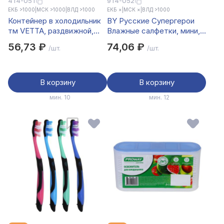
414-051
914-052
ЕКБ >1000
|
МСК >1000
|
ВЛД >1000
ЕКБ ×
|
МСК ×
|
ВЛД >1000
Контейнер в холодильник
BY Русские Супергерои
тм VETTA, раздвижной,
Влажные салфетки, мини,
19,5-27,5х15,5х7h см,
4 упаковки по 8 шт
56,73 ₽
74,06 ₽
/шт.
/шт.
полипропилен
В корзину
В корзину
мин. 10
мин. 12