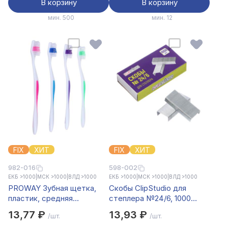
В корзину
В корзину
мин. 500
мин. 12
FIX
ХИТ
FIX
ХИТ
982-016
598-002
ЕКБ >1000
|
МСК >1000
|
ВЛД >1000
ЕКБ >1000
|
МСК >1000
|
ВЛД >1000
PROWAY Зубная щетка,
Скобы ClipStudio для
пластик, средняя
степлера №24/6, 1000
жесткость, индекс 5,
штук в картонной коробке
13,77 ₽
13,93 ₽
/шт.
/шт.
степень 6<G<9