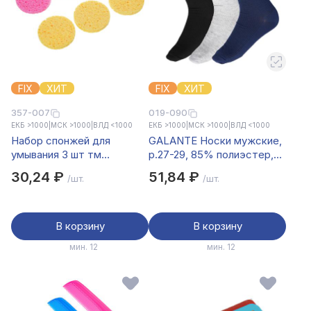
FIX
ХИТ
FIX
ХИТ
357-007
019-090
ЕКБ >1000
|
МСК >1000
|
ВЛД <1000
ЕКБ >1000
|
МСК >1000
|
ВЛД <1000
Набор спонжей для
GALANTE Носки мужские,
умывания 3 шт тм
р.27-29, 85% полиэстер,
ЮНИLOOK , целлюлоза,
15% полиамид, цвета в ас-
30,24 ₽
51,84 ₽
/шт.
/шт.
6.5x0,6 см
те, НМ20-1
В корзину
В корзину
мин. 12
мин. 12