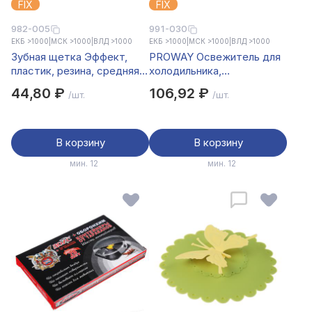
FIX
FIX
982-005
991-030
ЕКБ >1000
|
МСК >1000
|
ВЛД >1000
ЕКБ >1000
|
МСК >1000
|
ВЛД >1000
Зубная щетка Эффект,
PROWAY Освежитель для
пластик, резина, средняя
холодильника,
жесткость, индекс 5,
поглотитель запахов,
44,80 ₽
106,92 ₽
/шт.
/шт.
степень 6<G<9
древесный уголь
В корзину
В корзину
мин. 12
мин. 12