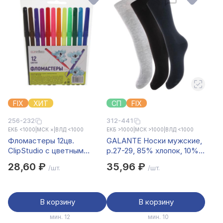
FIX
ХИТ
СП
FIX
256-232
312-441
ЕКБ <1000
|
МСК ×
|
ВЛД <1000
ЕКБ >1000
|
МСК >1000
|
ВЛД <1000
Фломастеры 12цв.
GALANTE Носки мужские,
ClipStudio с цветным
р.27-29, 85% хлопок, 10%
колпачком, пластик, в ПВХ
полиамид, 5% спандекс,
28,60 ₽
35,96 ₽
/шт.
/шт.
пенале
разноцветные, #8
В корзину
В корзину
мин. 12
мин. 10