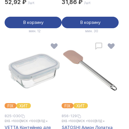
52,92 ₽
31,86 ₽
/шт.
/шт.
В корзину
В корзину
мин. 12
мин. 30
FIX
ХИТ
FIX
ХИТ
825-030
856-129
ЕКБ >1000
|
МСК >1000
|
ВЛД ×
ЕКБ >1000
|
МСК >1000
|
ВЛД ×
VETTA Контейнер для
SATOSHI Алион Лопатка