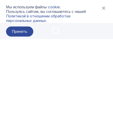
cookie
Мы используем файлы
.
Пользуясь сайтом, вы соглашаетесь с нашей
Политикой в отношении обработки
персональных данных
.
Принять
2026 Гала-Центр
О компании
Контакты
Поставщикам
Сервисы
Скачать
FAQ
Кат
Заказать звонок
8-800-500-18-42
Оформляйте заказы в приложении