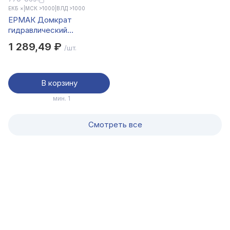
ЕКБ ×
|
МСК >1000
|
ВЛД >1000
ЕРМАК Домкрат
гидравлический
бутылочный 2 т, в кейсе
1 289,49 ₽
/шт.
высота подъема 158-
308мм
В корзину
мин. 1
Смотреть все