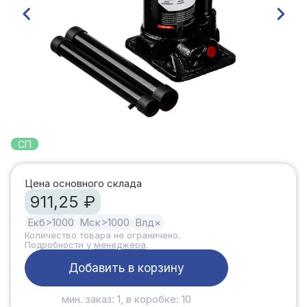
СП
Цена основного склада
911,25 ₽
Екб
>1000
Мск
>1000
Влд
×
Количество товара не ограничено.
Подробности у
менеджера
.
Добавить в корзину
мин. заказ: 1, в коробке: 10