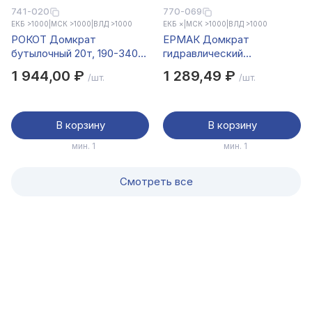
741-020
770-069
ЕКБ >1000
|
МСК >1000
|
ВЛД >1000
ЕКБ ×
|
МСК >1000
|
ВЛД >1000
РОКОТ Домкрат
ЕРМАК Домкрат
бутылочный 20т, 190-340
гидравлический
мм
бутылочный 2 т, в кейсе
1 944,00 ₽
1 289,49 ₽
/шт.
/шт.
высота подъема 158-
308мм
В корзину
В корзину
мин. 1
мин. 1
Смотреть все