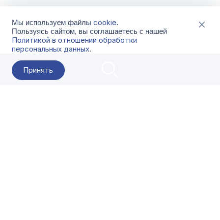
cookie
Мы используем файлы
.
Пользуясь сайтом, вы соглашаетесь с нашей
Политикой в отношении обработки
персональных данных
.
Принять
2026 Гала-Центр
О компании
Контакты
Поставщикам
Сервисы
Скачать
FAQ
Кат
Заказать звонок
8-800-500-18-42