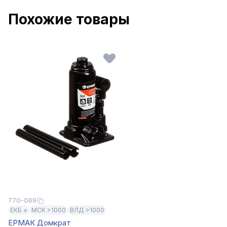
Похожие товары
770-069
ЕКБ ×
МСК >1000
ВЛД >1000
ЕРМАК Домкрат