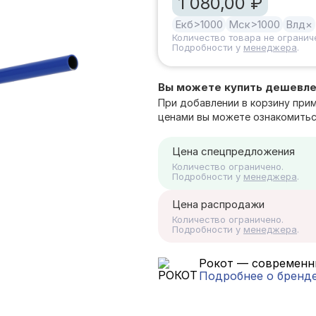
1 080,00 ₽
Екб
>1000
Мск
>1000
Влд
×
Количество товара не огранич
Подробности у
менеджера
.
Вы можете купить дешевл
При добавлении в корзину при
ценами вы можете ознакомитьс
Цена спецпредложения
Количество ограничено.
Подробности у
менеджера
.
Цена распродажи
Количество ограничено.
Подробности у
менеджера
.
Рокот — современн
Подробнее о бренд