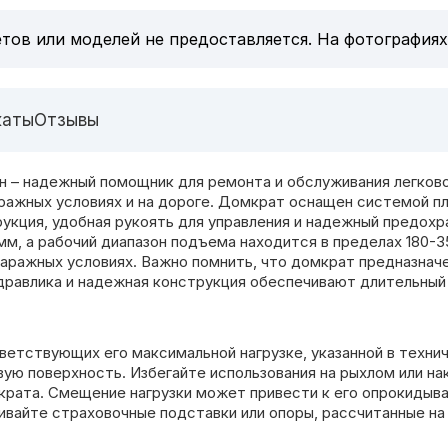
тов или моделей не предоставляется. На фотографиях
каты
Отзывы
– надежный помощник для ремонта и обслуживания легково
ражных условиях и на дороге. Домкрат оснащен системой пл
рукция, удобная рукоять для управления и надежный предохр
мм, а рабочий диапазон подъема находится в пределах 180-
гаражных условиях. Важно помнить, что домкрат предназнач
идравлика и надежная конструкция обеспечивают длительный
ветствующих его максимальной нагрузке, указанной в техн
вую поверхность. Избегайте использования на рыхлом или н
рата. Смещение нагрузки может привести к его опрокидыва
ивайте страховочные подставки или опоры, рассчитанные на