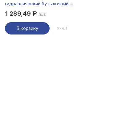
гидравлический бутылочный 2
т, в кейсе высота подъема
1 289,49 ₽
/шт.
158-308мм
В корзину
мин. 1