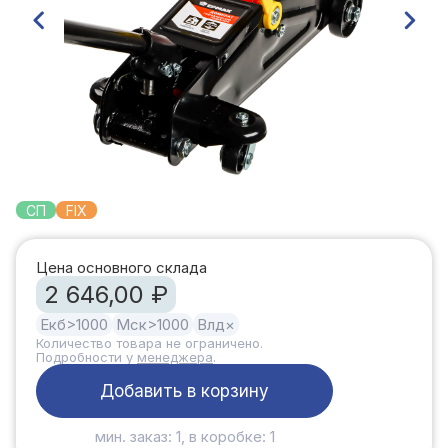
СП
FIX
Цена основного склада
2 646,00 ₽
Екб
>1000
Мск
>1000
Влд
×
Количество товара не ограничено.
Подробности у
менеджера
.
Добавить в корзину
мин. заказ: 1, в коробке: 1