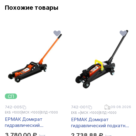
Похожие товары
СП
742-005
742-001
09.08.2026
ЕКБ >1000
|
МСК >1000
|
ВЛД <1000
ЕКБ ×
|
МСК >1000
|
ВЛД >1000
ЕРМАК Домкрат
ЕРМАК Домкрат
гидравлический
гидравлический подкатной
подкатной, 2,5 т, h
2 т, высота подъема 125-
3 780,00 ₽
2 738,88 ₽
/шт.
/шт.