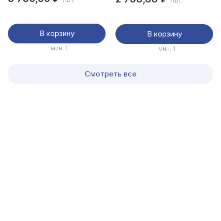
подъема 85–380 мм, в
300мм
пласт.кейсе
В корзину
В корзину
мин. 1
мин. 1
Смотреть все