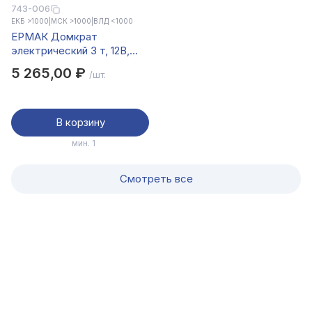
743-006
ЕКБ >1000
|
МСК >1000
|
ВЛД <1000
ЕРМАК Домкрат
электрический 3 т, 12В,
120-420 мм, 100 Вт, в
5 265,00 ₽
/шт.
кейсе, х/б перчатки с ПВХ
В корзину
мин. 1
Смотреть все