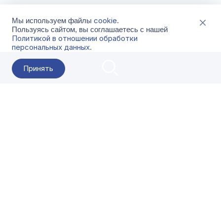
cookie
Мы используем файлы
.
Пользуясь сайтом, вы соглашаетесь с нашей
Политикой в отношении обработки
персональных данных
.
Принять
2026 Гала-Центр
О компании
Контакты
Поставщикам
Сервисы
Скачать
FAQ
Кат
Заказать звонок
8-800-500-18-42