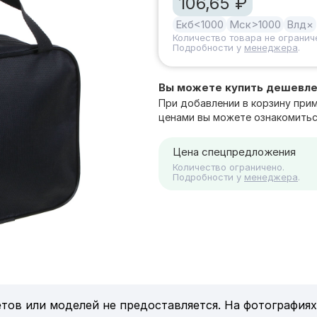
106,65 ₽
Екб
<1000
Мск
>1000
Влд
×
Количество товара не огранич
Подробности у
менеджера
.
Вы можете купить дешевл
При добавлении в корзину при
ценами вы можете ознакомитьс
Цена спецпредложения
Количество ограничено.
Подробности у
менеджера
.
тов или моделей не предоставляется. На фотографиях