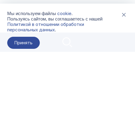
cookie
Мы используем файлы
.
Пользуясь сайтом, вы соглашаетесь с нашей
Политикой в отношении обработки
персональных данных
.
Принять
2026 Гала-Центр
О компании
Контакты
Поставщикам
Сервисы
Скачать
FAQ
Кат
Заказать звонок
8-800-500-18-42