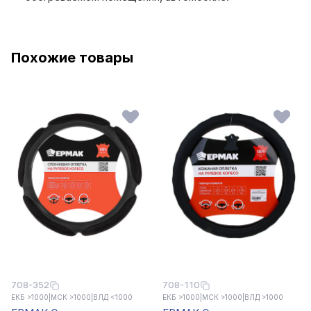
Похожие товары
708-352
708-110
ЕКБ >1000
|
МСК >1000
|
ВЛД <1000
ЕКБ >1000
|
МСК >1000
|
ВЛД >1000