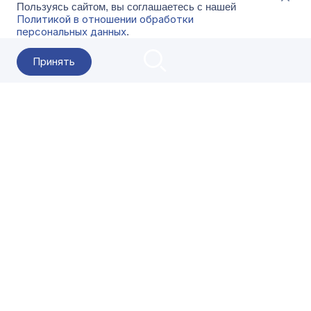
Пользуясь сайтом, вы соглашаетесь с нашей
Политикой в отношении обработки
персональных данных
.
Принять
2026 Гала-Центр
О компании
Контакты
Поставщикам
Сервисы
Скачать
FAQ
Кат
Заказать звонок
8-800-500-18-42
Оформляйте заказы в приложении