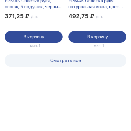
ЕРМАК Оплетка руля,
ЕРМАК Оплетка руля,
спонж, 5 подушек, черный,
натуральная кожа, цвет
разм. (М)
черный, размер M
371,25 ₽
492,75 ₽
/шт.
/шт.
В корзину
В корзину
мин. 1
мин. 1
Смотреть все