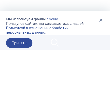
cookie
Мы используем файлы
.
Пользуясь сайтом, вы соглашаетесь с нашей
Политикой в отношении обработки
персональных данных
.
Принять
2026 Гала-Центр
О компании
Контакты
Поставщикам
Сервисы
Скачать
FAQ
Кат
Заказать звонок
8-800-500-18-42