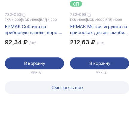
СП
732-053
732-098
ЕКБ >1000
|
МСК >1000
|
ВЛД >1000
ЕКБ >1000
|
МСК >1000
|
ВЛД >1000
ЕРМАК Собачка на
ЕРМАК Мягкая игрушка на
приборную панель, ворс,
присосках для автомобиля
пластик, 13x8см
"Кот Саймон"
92,34 ₽
212,63 ₽
/шт.
/шт.
В корзину
В корзину
мин. 6
мин. 2
Смотреть все