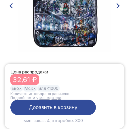
Цена распродажи
32,61 ₽
Екб
×
Мск
×
Влд
<1000
Количество товара ограничено.
Подробности у
менеджера
.
Добавить в корзину
мин. заказ: 4, в коробке: 300