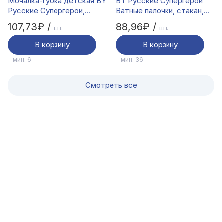
Мочалка-губка детская BY
BY Русские Супергерои
Русские Супергерои,
Ватные палочки, стакан,
размер 13x10x3см,
200шт
107,73₽ /
88,96₽ /
шт.
шт.
пенополиуретан, 100%
хлопок, 0+
В корзину
В корзину
мин. 6
мин. 36
Смотреть все