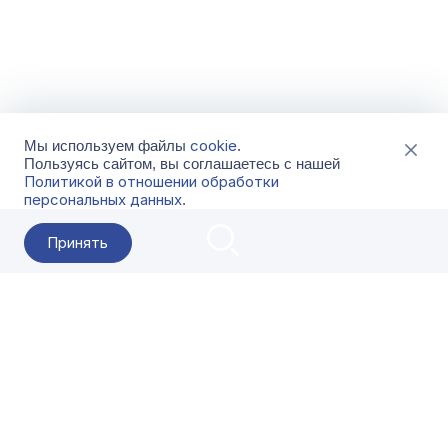
cookie
Мы используем файлы
.
Пользуясь сайтом, вы соглашаетесь с нашей
Политикой в отношении обработки
персональных данных
.
Принять
2026 Гала-Центр
О компании
Контакты
Поставщикам
Сервисы
Скачать
FAQ
Кат
Заказать звонок
8-800-500-18-42