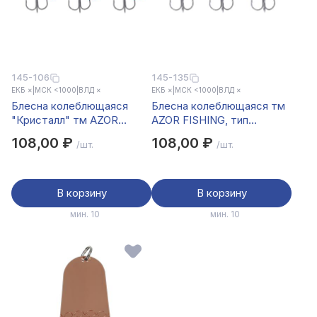
145-106
145-135
ЕКБ ×
|
МСК <1000
|
ВЛД ×
ЕКБ ×
|
МСК <1000
|
ВЛД ×
Блесна колеблющаяся
Блесна колеблющаяся тм
"Кристалл" тм AZOR
AZOR FISHING, тип
FISHING, 18гр, 3 цвета
Шторлинг, 15гр, 3 цвета
108,00 ₽
108,00 ₽
/шт.
/шт.
В корзину
В корзину
мин. 10
мин. 10