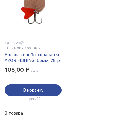
145-229
ЕКБ ×
|
МСК >1000
|
ВЛД ×
Блесна колеблющаяся тм
AZOR FISHING, 65мм, 28гр
108,00 ₽
/шт.
В корзину
мин. 10
3 товара