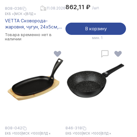
чугун, круглая, 18см,
862,11 ₽
/шт.
808-036
11.08.2026
индукция
ЕКБ ×
|
МСК ×
|
ВЛД ×
VETTA Сковорода-
жаровня, чугун, 24х5см,
В корзину
индукция
Товара временно нет в
мин. 1
наличии
808-042
846-318
ЕКБ >1000
|
МСК >1000
|
ВЛД ×
ЕКБ >1000
|
МСК >1000
|
ВЛД ×