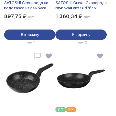
SATOSHI Сковорода на
SATOSHI Оникс Сковорода
подставке из бамбука
глубокая литая d26см,
чугун, овальная, со
антипригарное покрытие
897,75 ₽
1 360,34 ₽
/шт.
/шт.
съемной ручкой,
"мрамор", съемная ручка,
24х13.5см, индукция
индукц
В корзину
В корзину
мин. 1
мин. 2
СП
FIX