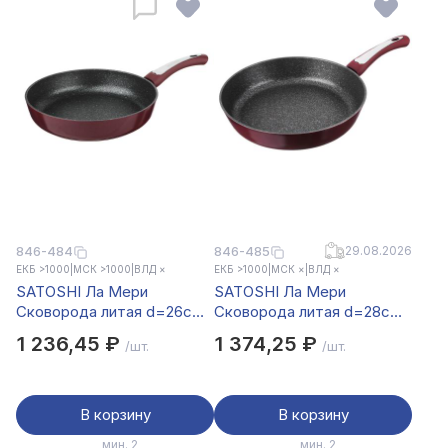
846-485
29.08.2026
846-484
ЕКБ >1000
|
МСК >1000
|
ВЛД ×
ЕКБ >1000
|
МСК ×
|
ВЛД ×
SATOSHI Ла Мери
SATOSHI Ла Мери
Сковорода литая d=26см,
Сковорода литая d=28см,
антипригарное покрытие
антипригарное покрытие
1 236,45 ₽
1 374,25 ₽
/шт.
/шт.
мрамор, индукция
мрамор, индукция
В корзину
В корзину
мин. 2
мин. 2