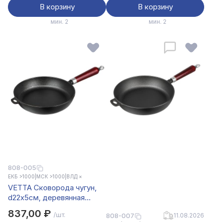
В корзину
В корзину
мин. 2
мин. 2
808-005
ЕКБ >1000
|
МСК >1000
|
ВЛД ×
VETTA Сковорода чугун,
d22х5см, деревянная
ручка, индукция
837,00 ₽
/шт.
808-007
11.08.2026