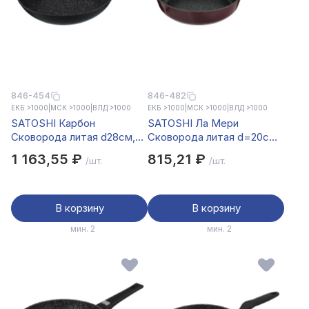
846-454
846-482
ЕКБ >1000
|
МСК >1000
|
ВЛД >1000
ЕКБ >1000
|
МСК >1000
|
ВЛД >1000
SATOSHI Карбон
SATOSHI Ла Мери
Сковорода литая d28см,
Сковорода литая d=20см,
антипригарное покрытие
антипригарное покрытие
1 163,55 ₽
815,21 ₽
/шт.
/шт.
Мрамор, индукция
мрамор, индукция
В корзину
В корзину
мин. 2
мин. 2