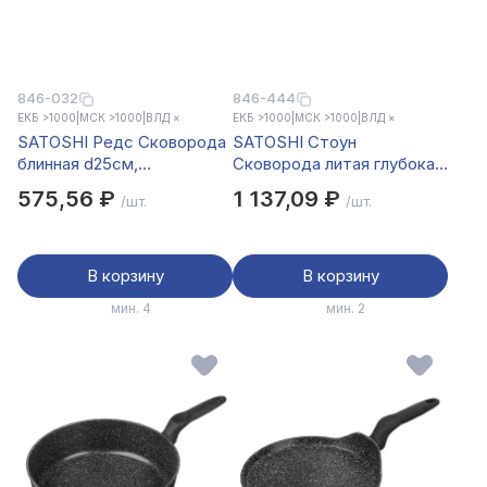
846-032
846-444
ЕКБ >1000
|
МСК >1000
|
ВЛД ×
ЕКБ >1000
|
МСК >1000
|
ВЛД ×
SATOSHI Редс Сковорода
SATOSHI Стоун
блинная d25см,
Сковорода литая глубокая
антипригарное покрытие
d24см, антипригарное
575,56 ₽
1 137,09 ₽
/шт.
/шт.
покрытие Мрамор,
индукция
В корзину
В корзину
мин. 4
мин. 2