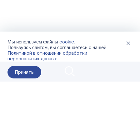
cookie
Мы используем файлы
.
Пользуясь сайтом, вы соглашаетесь с нашей
Политикой в отношении обработки
персональных данных
.
Принять
2026 Гала-Центр
О компании
Контакты
Поставщикам
Сервисы
Скачать
FAQ
Кат
Заказать звонок
8-800-500-18-42