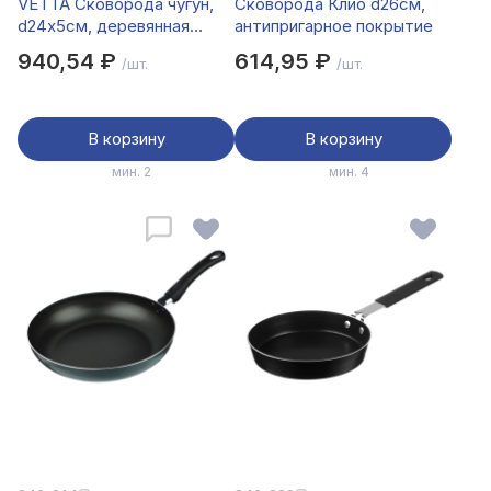
VETTA Сковорода чугун,
Сковорода Клио d26см,
d24х5см, деревянная
антипригарное покрытие
ручка, индукция
940,54 ₽
614,95 ₽
/шт.
/шт.
В корзину
В корзину
мин. 2
мин. 4