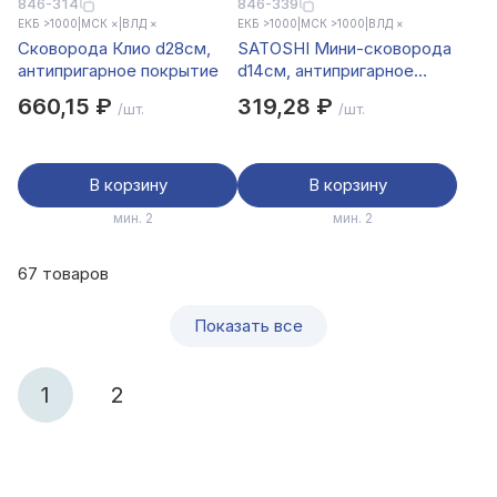
846-314
846-339
ЕКБ >1000
|
МСК ×
|
ВЛД ×
ЕКБ >1000
|
МСК >1000
|
ВЛД ×
Сковорода Клио d28см,
SATOSHI Мини-сковорода
антипригарное покрытие
d14см, антипригарное
покрытие
660,15 ₽
319,28 ₽
/шт.
/шт.
В корзину
В корзину
мин. 2
мин. 2
67 товаров
Показать все
1
2