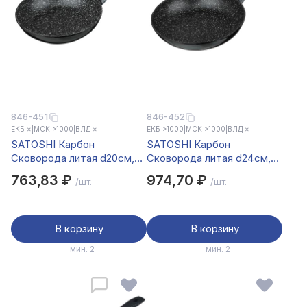
846-451
846-452
ЕКБ ×
|
МСК >1000
|
ВЛД ×
ЕКБ >1000
|
МСК >1000
|
ВЛД ×
SATOSHI Карбон
SATOSHI Карбон
Сковорода литая d20см,
Сковорода литая d24см,
антипригарное покрытие
антипригарное покрытие
763,83 ₽
974,70 ₽
/шт.
/шт.
Мрамор, индукция
Мрамор, индукция
В корзину
В корзину
мин. 2
мин. 2