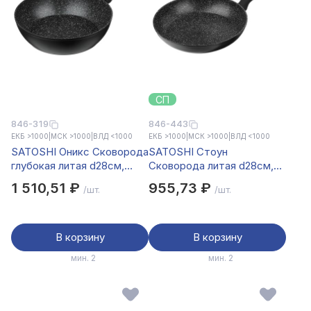
СП
846-319
846-443
ЕКБ >1000
|
МСК >1000
|
ВЛД <1000
ЕКБ >1000
|
МСК >1000
|
ВЛД <1000
SATOSHI Оникс Сковорода
SATOSHI Стоун
глубокая литая d28см,
Сковорода литая d28см,
антипригарное покрытие
антипригарное покрытие
1 510,51 ₽
955,73 ₽
/шт.
/шт.
"мрамор", съемная ручка,
Мрамор, индукция
индукц
В корзину
В корзину
мин. 2
мин. 2