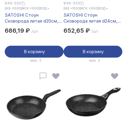
846-332
846-333
ЕКБ >1000
|
МСК >1000
|
ВЛД ×
ЕКБ >1000
|
МСК >1000
|
ВЛД ×
SATOSHI Стоун
SATOSHI Стоун
Сковорода литая d20см,
Сковорода литая d24см,
антипригарное покрытие
антипригарное покрытие
686,19 ₽
652,65 ₽
/шт.
/шт.
Мрамор, индукция
Мрамор, индукция
В корзину
В корзину
мин. 3
мин. 3