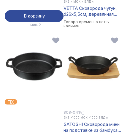
ЕКБ ×
|
МСК ×
|
ВЛД ×
VETTA Сковорода чугун,
d26х5,5см, деревянная
В корзину
ручка, индукция
Товара временно нет в
мин. 2
наличии
FIX
808-041
ЕКБ >1000
|
МСК >1000
|
ВЛД ×
SATOSHI Сковорода мини
на подставке из бамбука