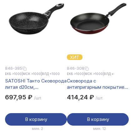
ХИТ
846-385
846-308
ЕКБ >1000
|
МСК >1000
|
ВЛД <1000
ЕКБ >1000
|
МСК >1000
|
ВЛД ×
SATOSHI Танто Сковорода
Сковорода с
литая d20см,
антипригарным покрытием
антипригарное покрытие
d24см
697,95 ₽
414,24 ₽
/шт.
/шт.
Мрамор, индукция
В корзину
В корзину
мин. 2
мин. 12