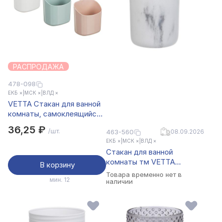
РАСПРОДАЖА
478-098
ЕКБ ×
|
МСК ×
|
ВЛД ×
VETTA Стакан для ванной
комнаты, самоклеящийся,
пластик, 11,5х8х 9,5см, 3
36,25 ₽
/шт.
463-560
08.09.2026
цвета
ЕКБ ×
|
МСК ×
|
ВЛД ×
Стакан для ванной
комнаты тм VETTA
В корзину
Мрамор, смола
Товара временно нет в
мин. 12
(полирезин), бело-серый,
наличии
7,5x7,5x10см