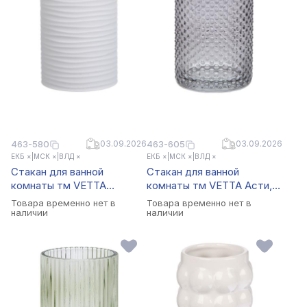
463-580
03.09.2026
463-605
03.09.2026
ЕКБ ×
|
МСК ×
|
ВЛД ×
ЕКБ ×
|
МСК ×
|
ВЛД ×
Стакан для ванной
Стакан для ванной
комнаты тм VETTA
комнаты тм VETTA Асти,
Тренто, пластик, PP,
стекло, 7,5x7,5x10см
Товара временно нет в
Товара временно нет в
белый, 7,5х7,5х10см
наличии
наличии