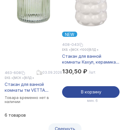
NEW
408-043
ЕКБ ×
|
МСК >1000
|
ВЛД ×
Стакан для ванной
комнаты Кахул, керамика,
цвет белый
130,50 ₽
/шт.
463-608
03.09.2026
ЕКБ ×
|
МСК ×
|
ВЛД ×
Стакан для ванной
комнаты тм VETTA
В корзину
Ингрид, стекло, зеленый,
Товара временно нет в
мин. 6
7х7х9,5см
наличии
6 товаров
Свернуть