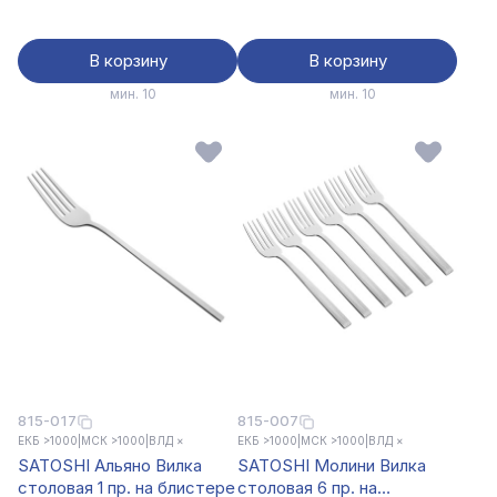
В корзину
В корзину
мин. 10
мин. 10
815-017
815-007
ЕКБ >1000
|
МСК >1000
|
ВЛД ×
ЕКБ >1000
|
МСК >1000
|
ВЛД ×
SATOSHI Альяно Вилка
SATOSHI Молини Вилка
столовая 1 пр. на блистере
столовая 6 пр. на