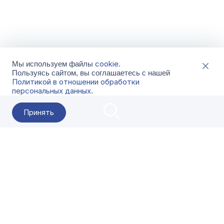
cookie
Мы используем файлы
.
Пользуясь сайтом, вы соглашаетесь с нашей
Политикой в отношении обработки
персональных данных
.
Принять
2026 Гала-Центр
О компании
Контакты
Поставщикам
Сервисы
Скачать
FAQ
Кат
Заказать звонок
8-800-500-18-42