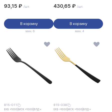
блистере
93,15 ₽
430,65 ₽
/шт.
/шт.
В корзину
В корзину
мин. 6
мин. 4
815-011
815-038
ЕКБ >1000
|
МСК >1000
|
ВЛД ×
ЕКБ >1000
|
МСК >1000
|
ВЛД ×