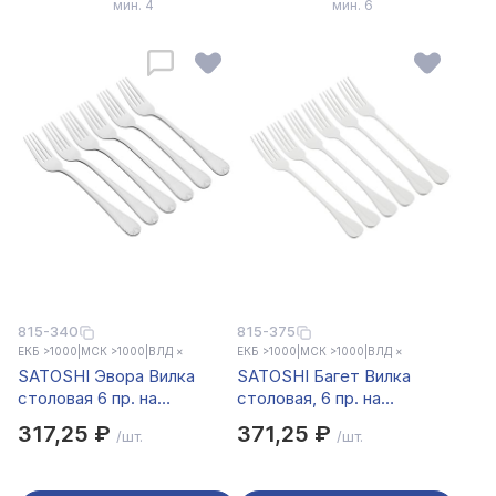
мин. 4
мин. 6
815-340
815-375
ЕКБ >1000
|
МСК >1000
|
ВЛД ×
ЕКБ >1000
|
МСК >1000
|
ВЛД ×
SATOSHI Эвора Вилка
SATOSHI Багет Вилка
столовая 6 пр. на
столовая, 6 пр. на
блистере
блистере
317,25 ₽
371,25 ₽
/шт.
/шт.