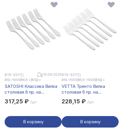
815-331
19.08.2026
815-337
ЕКБ >1000
|
МСК ×
|
ВЛД ×
ЕКБ >1000
|
МСК >1000
|
ВЛД ×
SATOSHI Классика Вилка
VETTA Тренто Вилка
столовая 6 пр. на
столовая 6 пр. на
блистере
блистере
317,25 ₽
228,15 ₽
/шт.
/шт.
В корзину
В корзину