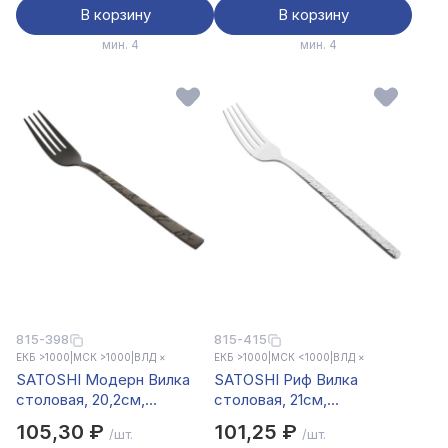
В корзину
В корзину
мин. 4
мин. 4
815-398
815-415
ЕКБ >1000
|
МСК >1000
|
ВЛД ×
ЕКБ >1000
|
МСК <1000
|
ВЛД ×
SATOSHI Модерн Вилка
SATOSHI Риф Вилка
столовая, 20,2см,
столовая, 21см,
нерж.сталь
нерж.сталь
105,30 ₽
101,25 ₽
/шт.
/шт.