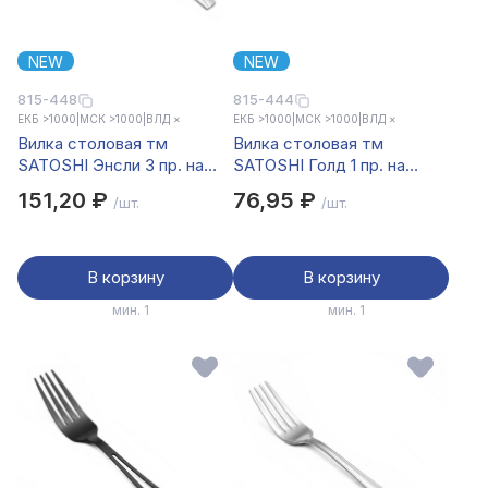
NEW
NEW
815-448
815-444
ЕКБ >1000
|
МСК >1000
|
ВЛД ×
ЕКБ >1000
|
МСК >1000
|
ВЛД ×
Вилка столовая тм
Вилка столовая тм
SATOSHI Энсли 3 пр. на
SATOSHI Голд 1 пр. на
блистере
блистере
151,20 ₽
76,95 ₽
/шт.
/шт.
В корзину
В корзину
мин. 1
мин. 1