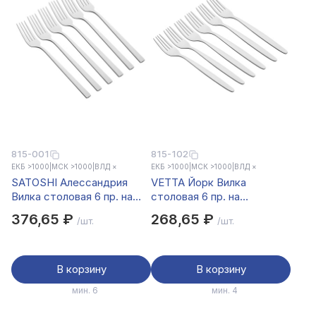
815-001
815-102
ЕКБ >1000
|
МСК >1000
|
ВЛД ×
ЕКБ >1000
|
МСК >1000
|
ВЛД ×
SATOSHI Алессандрия
VETTA Йорк Вилка
Вилка столовая 6 пр. на
столовая 6 пр. на
блистере
блистере
376,65 ₽
268,65 ₽
/шт.
/шт.
В корзину
В корзину
мин. 6
мин. 4