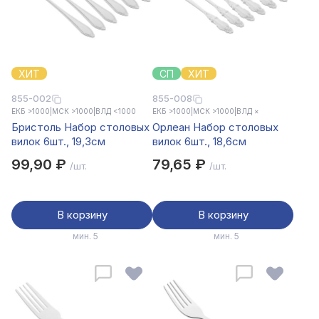
ХИТ
СП
ХИТ
855-002
855-008
ЕКБ >1000
|
МСК >1000
|
ВЛД <1000
ЕКБ >1000
|
МСК >1000
|
ВЛД ×
Бристоль Набор столовых
Орлеан Набор столовых
вилок 6шт., 19,3см
вилок 6шт., 18,6см
99,90 ₽
79,65 ₽
/шт.
/шт.
В корзину
В корзину
мин. 5
мин. 5