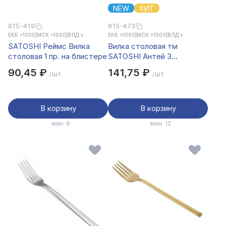
NEW
ХИТ
815-419
815-473
ЕКБ >1000
|
МСК >1000
|
ВЛД ×
ЕКБ >1000
|
МСК >1000
|
ВЛД ×
SATOSHI Реймс Вилка
Вилка столовая тм
столовая 1 пр. на блистере
SATOSHI Антей 3
предмета
90,45 ₽
141,75 ₽
/шт.
/шт.
В корзину
В корзину
мин. 6
мин. 12