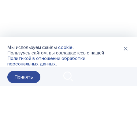
cookie
Мы используем файлы
.
Пользуясь сайтом, вы соглашаетесь с нашей
Политикой в отношении обработки
персональных данных
.
Принять
2026 Гала-Центр
О компании
Контакты
Поставщикам
Сервисы
Скачать
FAQ
Кат
Заказать звонок