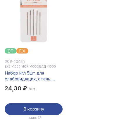
СП
FIX
308-124
ЕКБ >1000
|
МСК >1000
|
ВЛД <1000
Набор игл 5шт для
слабовидящих, сталь,
арт.НС-024
24,30 ₽
/шт.
В корзину
мин. 12