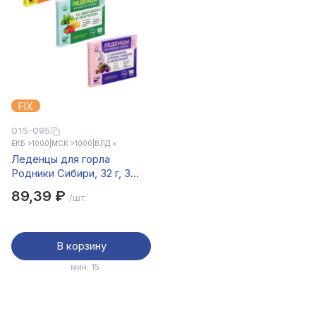
FIX
015-095
ЕКБ >1000
|
МСК >1000
|
ВЛД ×
Леденцы для горла
Родники Сибири, 32 г, 3
вида
89,39 ₽
/шт.
В корзину
мин. 15