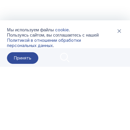
cookie
Мы используем файлы
.
Пользуясь сайтом, вы соглашаетесь с нашей
Политикой в отношении обработки
персональных данных
.
Принять
2026 Гала-Центр
О компании
Контакты
Поставщикам
Сервисы
Скачать
FAQ
Кат
Заказать звонок
8-800-500-18-42