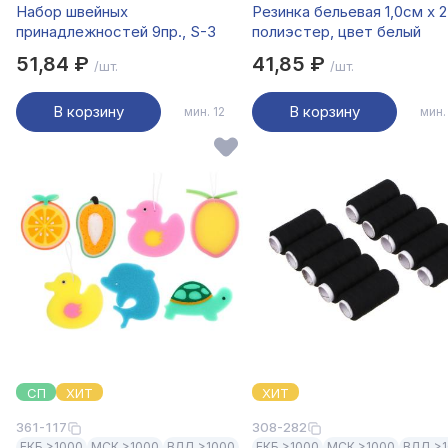
Набор швейных
Резинка бельевая 1,0см х 2
принадлежностей 9пр., S-3
полиэстер, цвет белый
51,84 ₽
41,85 ₽
/шт.
/шт.
В корзину
В корзину
мин. 12
мин.
СП
ХИТ
ХИТ
361-117
308-282
ЕКБ >1000
МСК >1000
ВЛД >1000
ЕКБ >1000
МСК >1000
ВЛД >