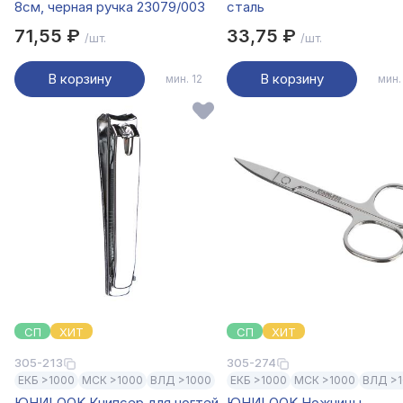
8см, черная ручка 23079/003
сталь
71,55 ₽
33,75 ₽
/шт.
/шт.
В корзину
В корзину
мин. 12
мин.
СП
ХИТ
СП
ХИТ
305-213
305-274
ЕКБ >1000
МСК >1000
ВЛД >1000
ЕКБ >1000
МСК >1000
ВЛД >
ЮНИLOOK Книпсер для ногтей
ЮНИLOOK Ножницы