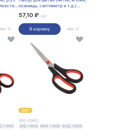
олиэстер,
ножницы, сантиметр и т.д.)
тные,
8,5х6см, НС-013
57,10 ₽
/шт.
В корзину
мин. 12
мин. 12
ХИТ
350-028
Д >1000
ЕКБ >1000
МСК >1000
ВЛД >1000