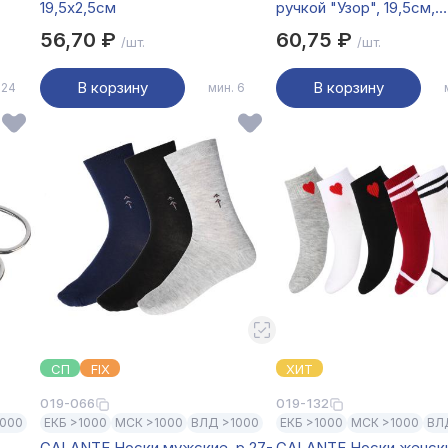
19,5х2,5см
ручкой "Узор", 19,5см,
нерж.сталь
56,70 ₽
60,75 ₽
/шт.
/шт.
В корзину
В корзину
 24
мин. 6
СП
FIX
ХИТ
019-066
019-132
1000
ЕКБ >1000
МСК >1000
ВЛД >1000
ЕКБ >1000
МСК >1000
ВЛ
GALANTE Носки мужские, р.27-
GALANTE Носки женски