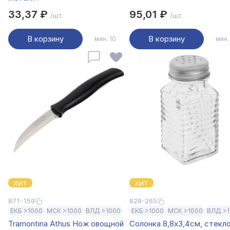
33,37 ₽
95,01 ₽
/шт.
/шт.
В корзину
В корзину
мин. 10
мин.
ХИТ
ХИТ
871-159
828-265
ЕКБ >1000
МСК >1000
ВЛД >1000
ЕКБ >1000
МСК >1000
ВЛД >
Tramontina Athus Нож овощной
Солонка 8,8х3,4см, стекло