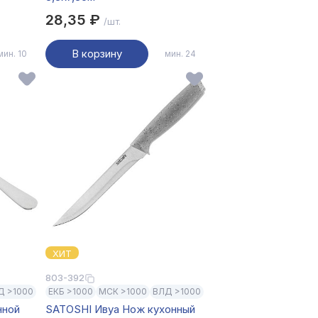
28,35 ₽
/шт.
В корзину
мин. 10
мин. 24
ХИТ
803-392
Д >1000
ЕКБ >1000
МСК >1000
ВЛД >1000
нной
SATOSHI Ивуа Нож кухонный