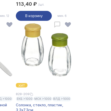
113,40 ₽
/шт.
В корзину
мин. 12
мин. 6
ХИТ
828-209
Д >1000
ЕКБ >1000
МСК >1000
ВЛД >1000
нной
Солонка, стекло, пластик,
3,3х7,3см