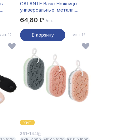
цы
GALANTE Basic Ножницы
универсальные, металл,
пластик, 21см
64,80 ₽
/шт.
В корзину
мин. 12
мин. 12
ХИТ
361-144
Д >1000
ЕКБ >1000
МСК >1000
ВЛД >1000