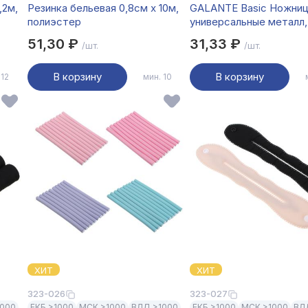
,2м,
Резинка бельевая 0,8см х 10м,
GALANTE Basic Ножни
полиэстер
универсальные металл,
пластик, 17см
51,30 ₽
31,33 ₽
/шт.
/шт.
В корзину
В корзину
 12
мин. 10
ХИТ
ХИТ
323-026
323-027
1000
ЕКБ >1000
МСК >1000
ВЛД >1000
ЕКБ >1000
МСК >1000
ВЛ