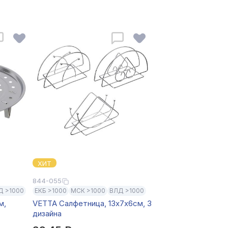
ХИТ
844-055
Д >1000
ЕКБ >1000
МСК >1000
ВЛД >1000
м,
VETTA Салфетница, 13х7х6см, 3
дизайна