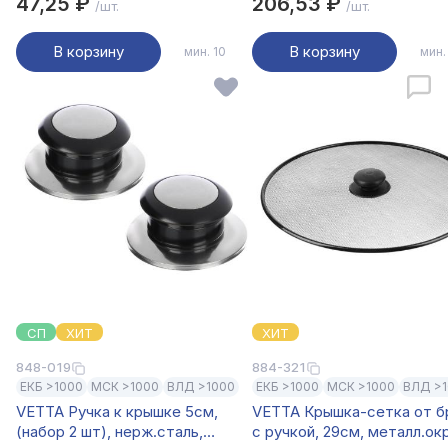
47,25 ₽
206,53 ₽
/шт.
/шт.
В корзину
В корзину
мин. 10
мин.
СП
ХИТ
ХИТ
848-019
884-321
ЕКБ >1000
МСК >1000
ВЛД >1000
ЕКБ >1000
МСК >1000
ВЛД >
VETTA Ручка к крышке 5см,
VETTA Крышка-сетка от б
(набор 2 шт), нерж.сталь,
с ручкой, 29см, металл.ок