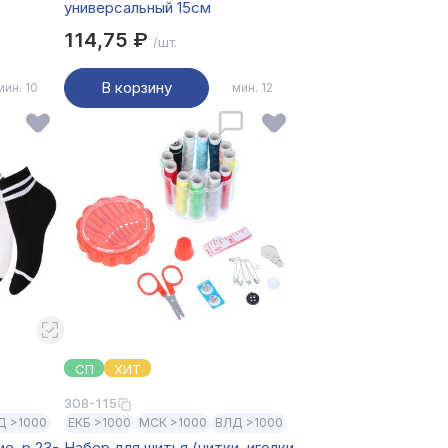
универсальный 15см
114,75 ₽
/шт.
В корзину
мин. 10
мин. 12
СП
ХИТ
308-115
Д >1000
ЕКБ >1000
МСК >1000
ВЛД >1000
е, р.23-
Набор для шитья (нитки, иголки,