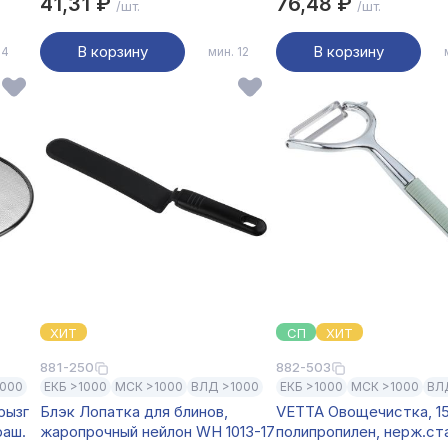
41,31 ₽
76,48 ₽
/шт.
/шт.
В корзину
В корзину
 4
мин. 12
ХИТ
СП
ХИТ
881-250
882-503
1000
ЕКБ >1000
МСК >1000
ВЛД >1000
ЕКБ >1000
МСК >1000
ВЛ
рызг
Блэк Лопатка для блинов,
VETTA Овощечистка, 1
раш.
жаропрочный нейлон WH 1013-17
полипропилен, нерж.ст