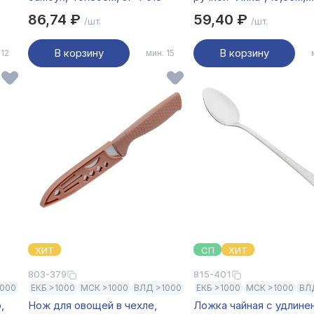
нерж.сталь
86,74 ₽
59,40 ₽
/шт.
/шт.
В корзину
В корзину
 12
мин. 15
ХИТ
СП
ХИТ
803-379
815-401
1000
ЕКБ >1000
МСК >1000
ВЛД >1000
ЕКБ >1000
МСК >1000
ВЛ
,
Нож для овощей в чехле,
Ложка чайная с удлине