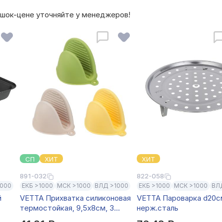
о шок-цене уточняйте у менеджеров!
СП
ХИТ
ХИТ
891-032
822-058
1000
ЕКБ >1000
МСК >1000
ВЛД >1000
ЕКБ >1000
МСК >1000
ВЛ
й
VETTA Прихватка силиконовая
VETTA Пароварка d20с
термостойкая, 9,5х8см, 3
нерж.сталь
цвета