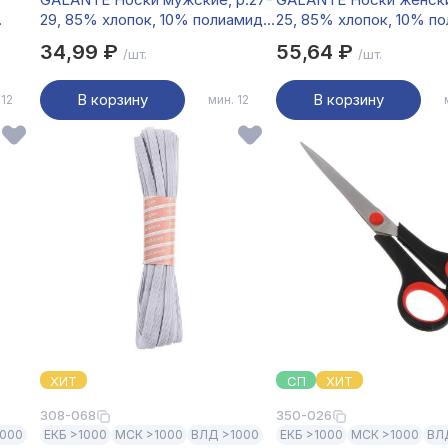
29, 85% хлопок, 10% полиамид,
25, 85% хлопок, 10% п
ями,
5% спандекс, разноцветные, #3
5% спандекс, разноцве
34,99 ₽
55,64 ₽
/шт.
/шт.
НН22-14
В корзину
В корзину
 12
мин. 12
ХИТ
СП
ХИТ
308-068
350-026
1000
ЕКБ >1000
МСК >1000
ВЛД >1000
ЕКБ >1000
МСК >1000
ВЛ