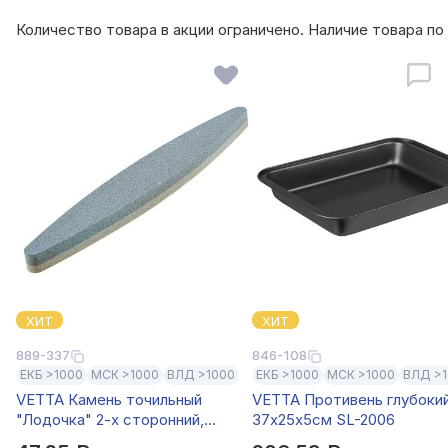
Количество товара в акции ограничено. Наличие товара п
ХИТ
ХИТ
889-337
846-108
ЕКБ >1000
МСК >1000
ВЛД >1000
ЕКБ >1000
МСК >1000
ВЛД >
VETTA Камень точильный
VETTA Противень глубоки
"Лодочка" 2-х сторонний,
37x25x5см SL-2006
22,5x3,5x1,5см