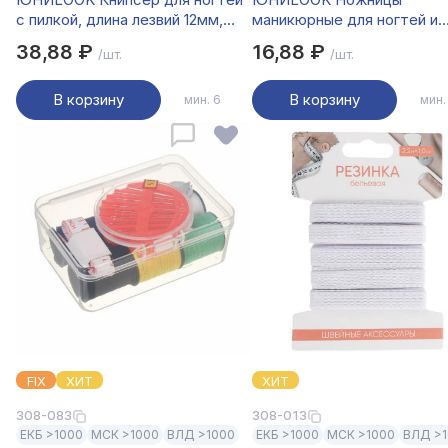
с пилкой, длина лезвий 12мм,
маникюрные для ногтей и
металл, 7,7см
кутикулы с прямыми лезви
38,88 ₽
16,88 ₽
/шт.
/шт.
сталь, 8,8см, HS-0621
В корзину
В корзину
мин. 6
мин.
FIX
ХИТ
ХИТ
308-083
308-013
ЕКБ >1000
МСК >1000
ВЛД >1000
ЕКБ >1000
МСК >1000
ВЛД >