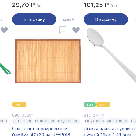
29,70 ₽
101,25 ₽
/шт.
/шт.
В корзину
В корзину
 6
мин. 6
ХИТ
СП
ХИТ
890-062
815-271
1000
ЕКБ >1000
МСК >1000
ВЛД >1000
ЕКБ >1000
МСК >1000
ВЛ
Салфетка сервировочная
Ложка чайная с удлине
бамбук, 40х30см, JF-P018
ручкой "Лика", 19,5см,