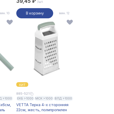
39,45 ₽
/шт.
В корзину
мин. 10
мин. 12
ХИТ
885-521
Д >1000
ЕКБ >1000
МСК >1000
ВЛД >1000
5х6см,
VETTA Терка 4-х сторонняя
аль
22см, жесть, полипропилен