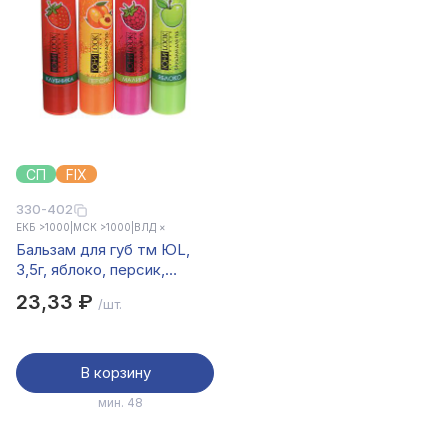
СП
FIX
330-402
ЕКБ >1000
|
МСК >1000
|
ВЛД ×
Бальзам для губ тм ЮL,
3,5г, яблоко, персик,
малина, клубника
23,33 ₽
/шт.
В корзину
мин. 48