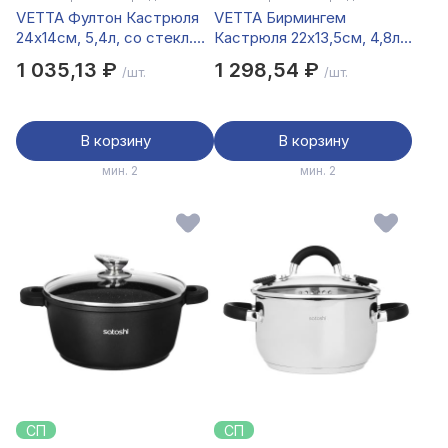
VETTA Фултон Кастрюля
VETTA Бирмингем
24х14см, 5,4л, со стекл.
Кастрюля 22х13,5см, 4,8л,
крышкой, индукция
со стекл. крышкой,
1 035,13 ₽
1 298,54 ₽
/шт.
/шт.
индукция
В корзину
В корзину
мин. 2
мин. 2
СП
СП