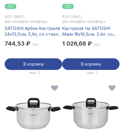
СП
СП
822-288
822-299
ЕКБ >1000
|
МСК >1000
|
ВЛД ×
ЕКБ >1000
|
МСК >1000
|
ВЛД ×
SATOSHI Арбон Кастрюля
Кастрюля тм SATOSHI
24х13,5см, 5,9л, со стекл.
Манн 18х10,5см. 2,4л. со
крышкой, индукция
стекл. крышкой, складные
744,53 ₽
1 026,68 ₽
/шт.
/шт.
ручки, индукция
В корзину
В корзину
мин. 2
мин. 1