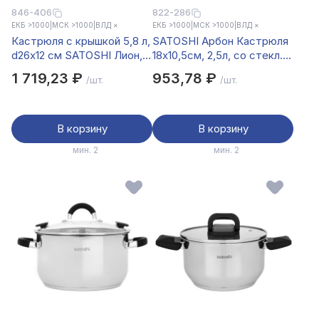
846-406
822-286
ЕКБ >1000
|
МСК >1000
|
ВЛД ×
ЕКБ >1000
|
МСК >1000
|
ВЛД ×
Кастрюля с крышкой 5,8 л,
SATOSHI Арбон Кастрюля
d26х12 см SATOSHI Лион,
18х10,5см, 2,5л, со стекл.
антипригарное покрытие
крышкой, индукция
1 719,23 ₽
953,78 ₽
/шт.
/шт.
мрамор, силиконовые
протекторы ручек,
индукция
В корзину
В корзину
мин. 2
мин. 2