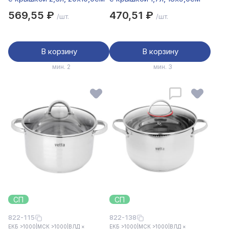
569,55 ₽
470,51 ₽
/шт.
/шт.
В корзину
В корзину
мин. 2
мин. 3
СП
СП
822-115
822-138
ЕКБ >1000
|
МСК >1000
|
ВЛД ×
ЕКБ >1000
|
МСК >1000
|
ВЛД ×