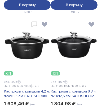
В корзину
В корзину
мин. 1
мин. 2
СП
СП
846-405
846-407
ЕКБ >1000
|
МСК >1000
|
ВЛД ×
ЕКБ >1000
|
МСК >1000
|
ВЛД ×
Кастрюля с крышкой 4,2 л,
Кастрюля с крышкой 6,3 л,
d24х11,5 см SATOSHI Лион,
d28х12,5 см SATOSHI Лион,
антипригарное покрытие
антипригарное покрытие
1 608,46 ₽
1 804,98 ₽
/шт.
/шт.
мрамор, силиконовые
мрамор, силиконовые