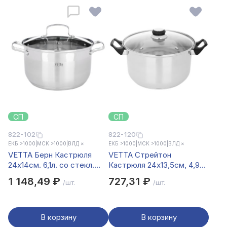
СП
СП
822-102
822-120
ЕКБ >1000
|
МСК >1000
|
ВЛД ×
ЕКБ >1000
|
МСК >1000
|
ВЛД ×
VETTA Берн Кастрюля
VETTA Стрейтон
24х14см. 6,1л. со стекл.
Кастрюля 24х13,5см, 4,9л,
крышкой, индукция
со стекл. крышкой
1 148,49 ₽
727,31 ₽
/шт.
/шт.
В корзину
В корзину