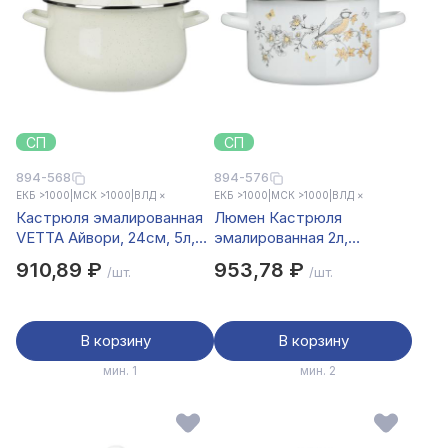
СП
СП
894-568
894-576
ЕКБ >1000
|
МСК >1000
|
ВЛД ×
ЕКБ >1000
|
МСК >1000
|
ВЛД ×
Кастрюля эмалированная
Люмен Кастрюля
VETTA Айвори, 24см, 5л,
эмалированная 2л,
индукция
индукция
910,89 ₽
953,78 ₽
/шт.
/шт.
В корзину
В корзину
мин. 1
мин. 2