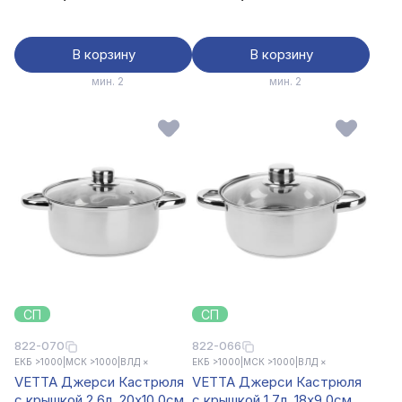
протекторы ручек,
протекторы ручек,
индукция
индукция
В корзину
В корзину
мин. 2
мин. 2
СП
СП
822-070
822-066
ЕКБ >1000
|
МСК >1000
|
ВЛД ×
ЕКБ >1000
|
МСК >1000
|
ВЛД ×
VETTA Джерси Кастрюля
VETTA Джерси Кастрюля
с крышкой 2,6л, 20х10,0см
с крышкой 1,7л, 18х9,0см