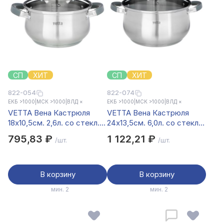
СП
ХИТ
СП
ХИТ
822-054
822-074
ЕКБ >1000
|
МСК >1000
|
ВЛД ×
ЕКБ >1000
|
МСК >1000
|
ВЛД ×
VETTA Вена Кастрюля
VETTA Вена Кастрюля
18х10,5см. 2,6л. со стекл.
24х13,5см. 6,0л. со стекл.
крышкой, индукция
крышкой, индукция
795,83 ₽
1 122,21 ₽
/шт.
/шт.
В корзину
В корзину
мин. 2
мин. 2