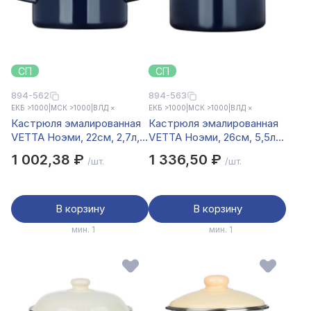
СП
СП
894-562
894-563
ЕКБ >1000
|
МСК >1000
|
ВЛД ×
ЕКБ >1000
|
МСК >1000
|
ВЛД ×
Кастрюля эмалированная
Кастрюля эмалированная
VETTA Ноэми, 22см, 2,7л,
VETTA Ноэми, 26см, 5,5л,
индукция
индукция
1 002,38 ₽
1 336,50 ₽
/шт.
/шт.
В корзину
В корзину
мин. 1
мин. 1