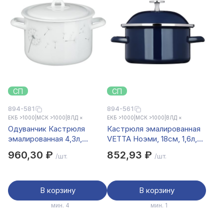
СП
СП
894-581
894-561
ЕКБ >1000
|
МСК >1000
|
ВЛД ×
ЕКБ >1000
|
МСК >1000
|
ВЛД ×
Одуванчик Кастрюля
Кастрюля эмалированная
эмалированная 4,3л,
VETTA Ноэми, 18см, 1,6л,
индукция
индукция
960,30 ₽
852,93 ₽
/шт.
/шт.
В корзину
В корзину
мин. 4
мин. 1