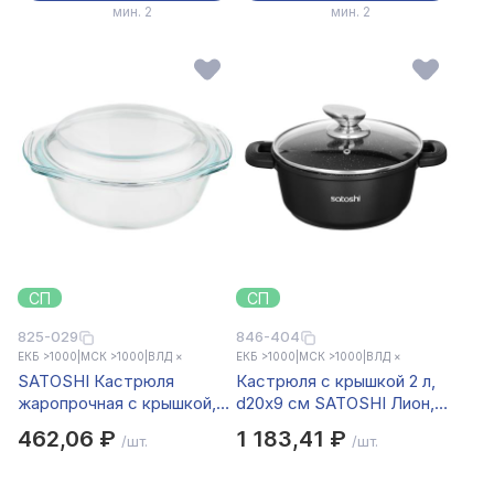
мин. 2
мин. 2
СП
СП
825-029
846-404
ЕКБ >1000
|
МСК >1000
|
ВЛД ×
ЕКБ >1000
|
МСК >1000
|
ВЛД ×
SATOSHI Кастрюля
Кастрюля с крышкой 2 л,
жаропрочная с крышкой,
d20х9 см SATOSHI Лион,
стекло, 26,7х22,7х10,6см,
антипригарное покрытие
462,06 ₽
1 183,41 ₽
/шт.
/шт.
2л
мрамор, силиконовые
протекторы ручек,
индукция