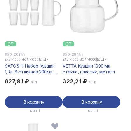
СП
СП
850-269
850-284
ЕКБ >1000
|
МСК >1000
|
ВЛД ×
ЕКБ >1000
|
МСК >1000
|
ВЛД ×
SATOSHI Набор Кувшин
VETTA Кувшин 1000 мл,
1,3л, 6 стаканов 200мл,
стекло, пластик, металл
стекло, нерж.сталь
827,91 ₽
322,21 ₽
/шт.
/шт.
В корзину
В корзину
мин. 1
мин. 1