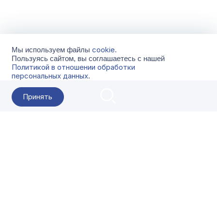
cookie
Мы используем файлы
.
Пользуясь сайтом, вы соглашаетесь с нашей
Политикой в отношении обработки
персональных данных
.
Принять
2026 Гала-Центр
О компании
Контакты
Поставщикам
Сервисы
Скачать
FAQ
Кат
Заказать звонок
8-800-500-18-42