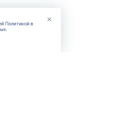
Политикой в
шей
ных
.
Каталог
Акции
Новинки
Распродажа
Хиты
Спецпредло
Бренды
Фикс