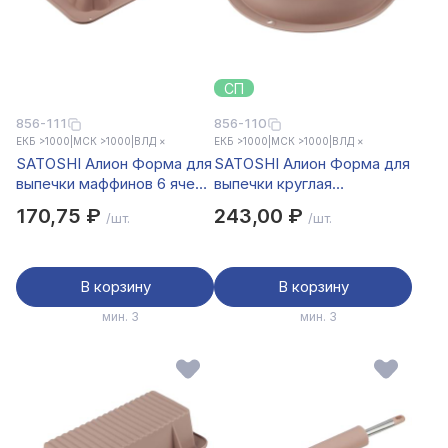
СП
856-111
856-110
ЕКБ >1000
|
МСК >1000
|
ВЛД ×
ЕКБ >1000
|
МСК >1000
|
ВЛД ×
SATOSHI Алион Форма для
SATOSHI Алион Форма для
выпечки маффинов 6 ячеек
выпечки круглая
29x17,4х3,6см, силикон
d27,5х5см, силикон
170,75 ₽
243,00 ₽
/шт.
/шт.
В корзину
В корзину
мин. 3
мин. 3