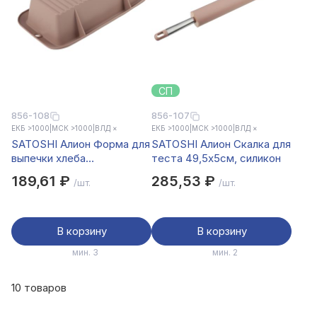
СП
856-108
856-107
ЕКБ >1000
|
МСК >1000
|
ВЛД ×
ЕКБ >1000
|
МСК >1000
|
ВЛД ×
SATOSHI Алион Форма для
SATOSHI Алион Скалка для
выпечки хлеба
теста 49,5х5см, силикон
23x12,5х6см, силикон
189,61 ₽
285,53 ₽
/шт.
/шт.
В корзину
В корзину
мин. 3
мин. 2
10 товаров