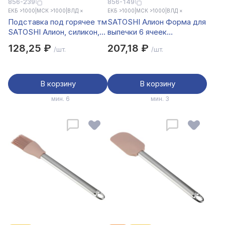
856-239
856-149
ЕКБ >1000
|
МСК >1000
|
ВЛД ×
ЕКБ >1000
|
МСК >1000
|
ВЛД ×
Подставка под горячее тм
SATOSHI Алион Форма для
SATOSHI Алион, силикон,
выпечки 6 ячеек
16x16x1см
29x17х3,8см "Цветы",
128,25 ₽
207,18 ₽
/шт.
/шт.
силикон
В корзину
В корзину
мин. 6
мин. 3