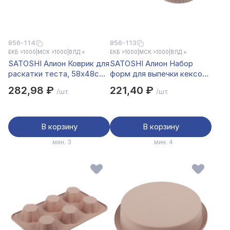
856-114
856-113
ЕКБ >1000
|
МСК >1000
|
ВЛД ×
ЕКБ >1000
|
МСК >1000
|
ВЛД ×
SATOSHI Алион Коврик для
SATOSHI Алион Набор
раскатки теста, 58x48см,
форм для выпечки кексов
силикон
6шт, 9,5x4,4см, силикон
282,98 ₽
221,40 ₽
/шт.
/шт.
В корзину
В корзину
мин. 3
мин. 4