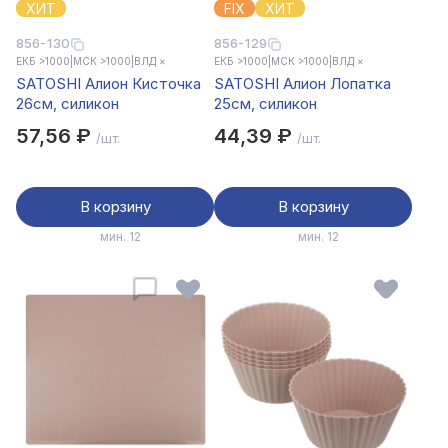
ХИТ
FIX
ХИТ
856-130
856-129
ЕКБ >1000
|
МСК >1000
|
ВЛД ×
ЕКБ >1000
|
МСК >1000
|
ВЛД ×
SATOSHI Алион Кисточка
SATOSHI Алион Лопатка
26см, силикон
25см, силикон
57,56 ₽
44,39 ₽
/шт.
/шт.
В корзину
В корзину
мин. 12
мин. 12