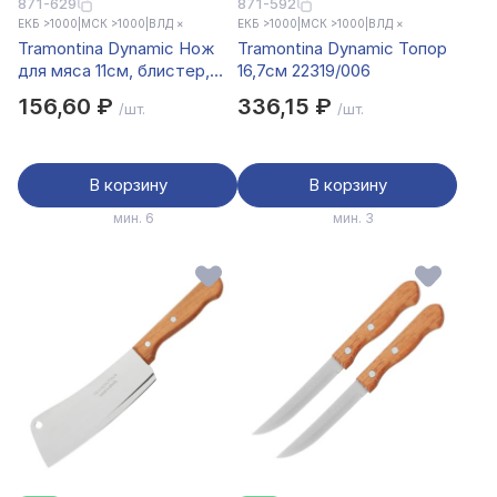
871-629
871-592
ЕКБ >1000
|
МСК >1000
|
ВЛД ×
ЕКБ >1000
|
МСК >1000
|
ВЛД ×
Tramontina Dynamic Нож
Tramontina Dynamic Топор
для мяса 11см, блистер,
16,7см 22319/006
цена за 2шт., 22321/205
156,60 ₽
336,15 ₽
/шт.
/шт.
В корзину
В корзину
мин. 6
мин. 3