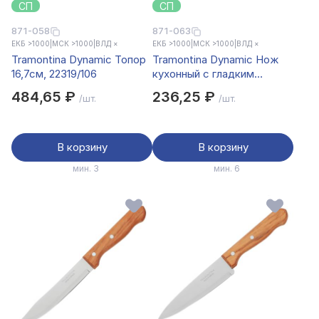
СП
СП
871-058
871-063
ЕКБ >1000
|
МСК >1000
|
ВЛД ×
ЕКБ >1000
|
МСК >1000
|
ВЛД ×
Tramontina Dynamic Топор
Tramontina Dynamic Нож
16,7см, 22319/106
кухонный с гладким
лезвием 10см, цена за 2шт.
484,65 ₽
236,25 ₽
/шт.
/шт.
на блистере, 22320/204
В корзину
В корзину
мин. 3
мин. 6