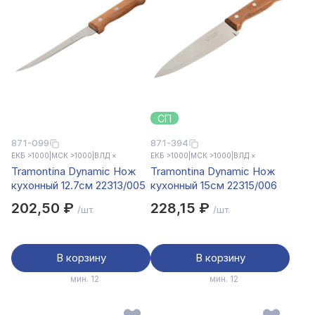
СП
871-099
871-394
ЕКБ >1000
|
МСК >1000
|
ВЛД ×
ЕКБ >1000
|
МСК >1000
|
ВЛД ×
Tramontina Dynamic Нож
Tramontina Dynamic Нож
кухонный 12.7см 22313/005
кухонный 15см 22315/006
202,50 ₽
228,15 ₽
/шт.
/шт.
В корзину
В корзину
мин. 12
мин. 12