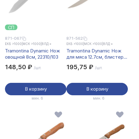
СП
871-067
871-562
ЕКБ >1000
|
МСК >1000
|
ВЛД ×
ЕКБ >1000
|
МСК >1000
|
ВЛД ×
Tramontina Dynamic Нож
Tramontina Dynamic Нож
овощной 8см, 22310/103
для мяса 12.7см, блистер,
цена за 2шт., 22300/205
148,50 ₽
195,75 ₽
/шт.
/шт.
В корзину
В корзину
мин. 6
мин. 6