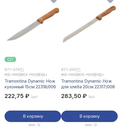
СП
871-379
871-255
ЕКБ >1000
|
МСК >1000
|
ВЛД ×
ЕКБ >1000
|
МСК >1000
|
ВЛД ×
Tramontina Dynamic Нож
Tramontina Dynamic Нож
кухонный 15см 22318/006
для хлеба 20см 22317/008
222,75 ₽
283,50 ₽
/шт.
/шт.
В корзину
В корзину
мин. 12
мин. 12