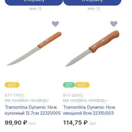
мин. 12
мин. 12
ХИТ
СП
ХИТ
871-176
871-320
ЕКБ >1000
|
МСК >1000
|
ВЛД ×
ЕКБ >1000
|
МСК >1000
|
ВЛД ×
Tramontina Dynamic Нож
Tramontina Dynamic Нож
кухонный 12.7см 22321/005
овощной 8см 22310/003
99,90 ₽
114,75 ₽
/шт.
/шт.