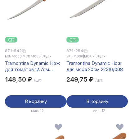
СП
СП
871-542
871-254
ЕКБ >1000
|
МСК >1000
|
ВЛД ×
ЕКБ >1000
|
МСК ×
|
ВЛД ×
Tramontina Dynamic Нож
Tramontina Dynamic Нож
для томатов 12.7см
для мяса 20см 22316/008
22327/005
148,50 ₽
249,75 ₽
/шт.
/шт.
В корзину
В корзину
мин. 12
мин. 12