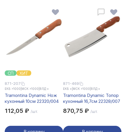
СП
ХИТ
871-207
871-469
ЕКБ >1000
|
МСК >1000
|
ВЛД ×
ЕКБ ×
|
МСК >1000
|
ВЛД ×
Tramontina Dynamic Нож
Tramontina Dynamic Топор
кухонный 10см 22320/004
кухонный 16,7см 22328/007
112,05 ₽
870,75 ₽
/шт.
/шт.
В корзину
В корзину