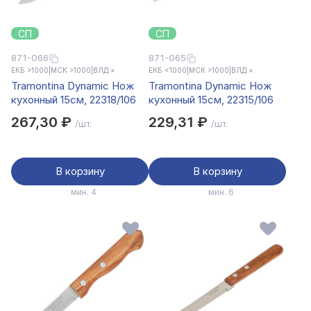
СП
СП
871-066
871-065
ЕКБ >1000
|
МСК >1000
|
ВЛД ×
ЕКБ <1000
|
МСК >1000
|
ВЛД ×
Tramontina Dynamic Нож
Tramontina Dynamic Нож
кухонный 15см, 22318/106
кухонный 15см, 22315/106
267,30 ₽
229,31 ₽
/шт.
/шт.
В корзину
В корзину
мин. 4
мин. 6