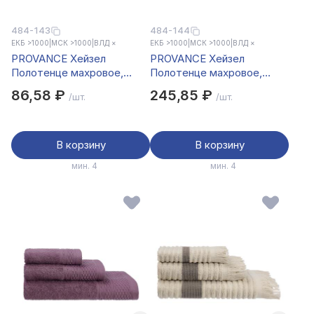
484-143
484-144
ЕКБ >1000
|
МСК >1000
|
ВЛД ×
ЕКБ >1000
|
МСК >1000
|
ВЛД ×
PROVANCE Хейзел
PROVANCE Хейзел
Полотенце махровое,
Полотенце махровое,
100% хлопок, 30х50см,
100% хлопок, 50х90см,
86,58 ₽
245,85 ₽
/шт.
/шт.
400гр/м, сливовый
400гр/м, сливовый
В корзину
В корзину
мин. 4
мин. 4