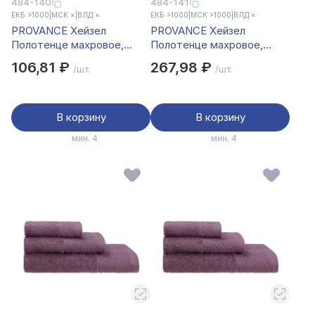
484-140
484-141
ЕКБ >1000
|
МСК ×
|
ВЛД ×
ЕКБ >1000
|
МСК >1000
|
ВЛД ×
PROVANCE Хейзел
PROVANCE Хейзел
Полотенце махровое,
Полотенце махровое,
100% хлопок, 30х50см,
100% хлопок, 50х90см,
106,81 ₽
267,98 ₽
/шт.
/шт.
500гр/м, бежевый
500гр/м, бежевый
В корзину
В корзину
мин. 4
мин. 4