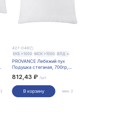
427-048
ЕКБ >1000
МСК >1000
ВЛД ×
PROVANCE Лебяжий пух
Подушка стеганая, 700гр,
70х70см, п/э волокно
812,43 ₽
/шт.
В корзину
 2
мин. 2