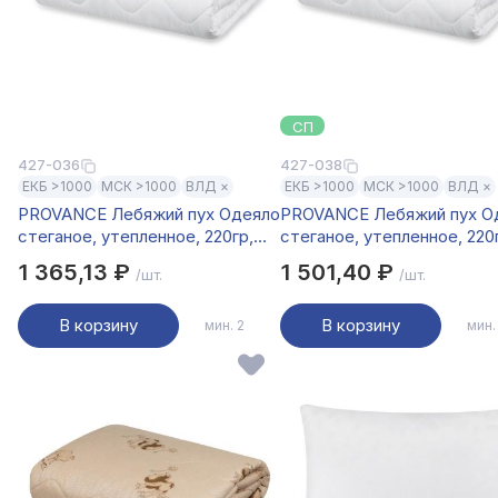
СП
427-036
427-038
ЕКБ >1000
МСК >1000
ВЛД ×
ЕКБ >1000
МСК >1000
ВЛД ×
PROVANCE Лебяжий пух Одеяло
PROVANCE Лебяжий пух О
стеганое, утепленное, 220гр,
стеганое, утепленное, 220
142х205см, п/э волокно
200х220см, п/э волокно
1 365,13 ₽
1 501,40 ₽
/шт.
/шт.
В корзину
В корзину
мин. 2
мин.