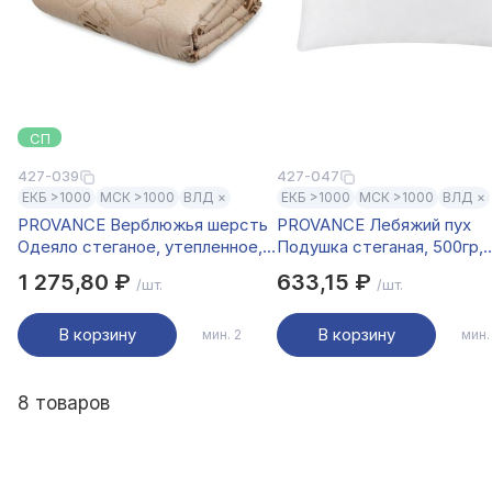
СП
427-039
427-047
ЕКБ >1000
МСК >1000
ВЛД ×
ЕКБ >1000
МСК >1000
ВЛД ×
PROVANCE Верблюжья шерсть
PROVANCE Лебяжий пух
Одеяло стеганое, утепленное,
Подушка стеганая, 500гр,
220гр, 142х205см, п/э волокно
50х70см, п/э волокно
1 275,80 ₽
633,15 ₽
/шт.
/шт.
В корзину
В корзину
мин. 2
мин.
8 товаров