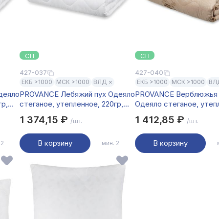
СП
СП
427-037
427-040
ЕКБ >1000
МСК >1000
ВЛД ×
ЕКБ >1000
МСК >1000
ВЛ
деяло
PROVANCE Лебяжий пух Одеяло
PROVANCE Верблюжья
гр,
стеганое, утепленное, 220гр,
Одеяло стеганое, утеп
172х205см, п/э волокно
220гр, 172х205см, п/э 
1 374,15 ₽
1 412,85 ₽
/шт.
/шт.
В корзину
В корзину
 2
мин. 2