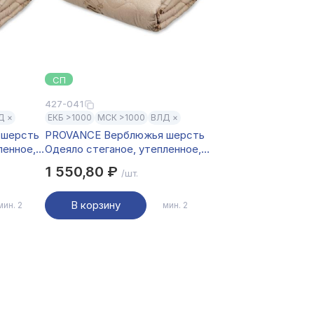
СП
427-041
Д ×
ЕКБ >1000
МСК >1000
ВЛД ×
 шерсть
PROVANCE Верблюжья шерсть
ленное,
Одеяло стеганое, утепленное,
волокно
220гр, 200х220см, п/э волокно
1 550,80 ₽
/шт.
В корзину
мин. 2
мин. 2