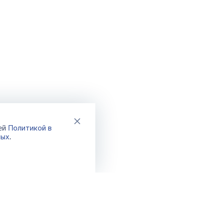
Политикой в
шей
ных
.