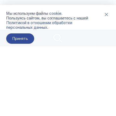
cookie
Мы используем файлы
.
Пользуясь сайтом, вы соглашаетесь с нашей
Политикой в отношении обработки
персональных данных
.
Принять
2026 Гала-Центр
О компании
Контакты
Поставщикам
Сервисы
Скачать
FAQ
Кат
Заказать звонок
8-800-500-18-42