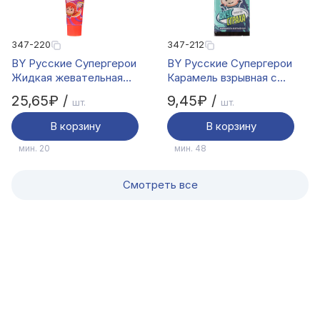
347-220
347-212
BY Русские Супергерои
BY Русские Супергерои
Жидкая жевательная
Карамель взрывная с
резинка в тубе 20 гр.
светящейся тату 1 гр.
25,65₽ /
9,45₽ /
шт.
шт.
В корзину
В корзину
мин. 20
мин. 48
Смотреть все