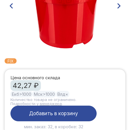
FIX
Цена основного склада
42,27 ₽
Екб
>1000
Мск
>1000
Влд
×
Количество товара не ограничено.
Подробности у
менеджера
.
Добавить в корзину
мин. заказ: 32, в коробке: 32