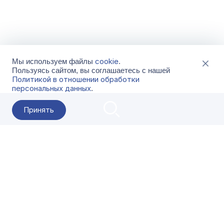
cookie
Мы используем файлы
.
Пользуясь сайтом, вы соглашаетесь с нашей
Политикой в отношении обработки
персональных данных
.
Принять
2026 Гала-Центр
О компании
Контакты
Поставщикам
Сервисы
Скачать
FAQ
Кат
Заказать звонок
8-800-500-18-42