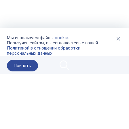
cookie
Мы используем файлы
.
Пользуясь сайтом, вы соглашаетесь с нашей
Политикой в отношении обработки
персональных данных
.
Принять
2026 Гала-Центр
О компании
Контакты
Поставщикам
Сервисы
Скачать
FAQ
Кат
Заказать звонок
8-800-500-18-42