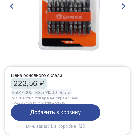
Цена основного склада
223,56 ₽
Екб
>1000
Мск
>1000
Влд
×
Количество товара не ограничено.
Подробности у
менеджера
.
Добавить в корзину
мин. заказ: 1, в коробке: 120