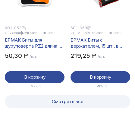
601-052
601-069
ЕКБ >1000
|
МСК >1000
|
ВЛД <1000
ЕКБ >1000
|
МСК <1000
|
ВЛД <1000
ЕРМАК Биты для
ЕРМАК Биты с
шуруповерта PZ2 длина 50
держателем, 15 шт., в
мм, сталь S2, 2 штуки,
пласт. кейсе, 25 мм, PH0, 1,
50,30 ₽
219,25 ₽
/шт.
/шт.
ПРОФИ СЕРИЯ
2, 3, PZ0, 1, 2, 3 , SL5, 6, 7,
T10
В корзину
В корзину
мин. 5
мин. 2
Смотреть все