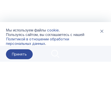
cookie
Мы используем файлы
.
Пользуясь сайтом, вы соглашаетесь с нашей
Политикой в отношении обработки
персональных данных
.
Принять
2026 Гала-Центр
О компании
Контакты
Поставщикам
Сервисы
Скачать
FAQ
Кат
Заказать звонок
8-800-500-18-42