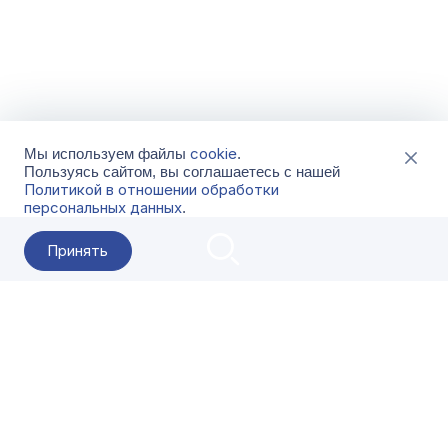
cookie
Мы используем файлы
.
Пользуясь сайтом, вы соглашаетесь с нашей
Политикой в отношении обработки
персональных данных
.
Принять
2026 Гала-Центр
О компании
Контакты
Поставщикам
Сервисы
Скачать
FAQ
Кат
Заказать звонок
8-800-500-18-42