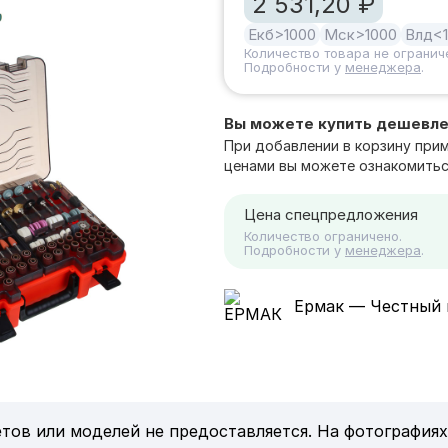
2 531,20 ₽
Екб
>1000
Мск
>1000
Влд
<
Количество товара не огранич
Подробности у
менеджера
.
Вы можете купить дешевл
При добавлении в корзину при
ценами вы можете ознакомитьс
Цена спецпредложения
Количество ограничено.
Подробности у
менеджера
.
Ермак — Честный 
тов или моделей не предоставляется. На фотографиях