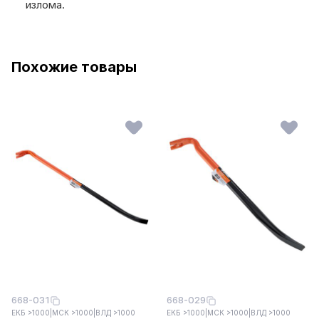
излома.
Похожие товары
668-031
668-029
ЕКБ >1000
|
МСК >1000
|
ВЛД >1000
ЕКБ >1000
|
МСК >1000
|
ВЛД >1000