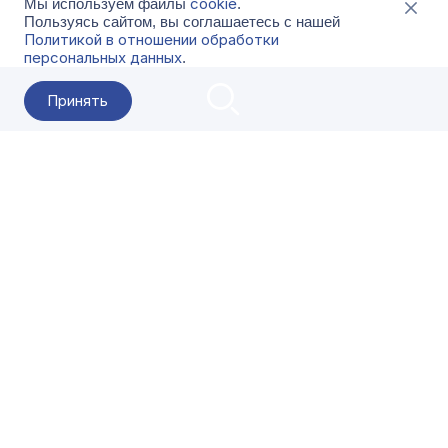
cookie
Мы используем файлы
.
Пользуясь сайтом, вы соглашаетесь с нашей
Политикой в отношении обработки
персональных данных
.
Принять
2026 Гала-Центр
О компании
Контакты
Поставщикам
Сервисы
Скачать
FAQ
Кат
Заказать звонок
8-800-500-18-42
Оформляйте заказы в приложении