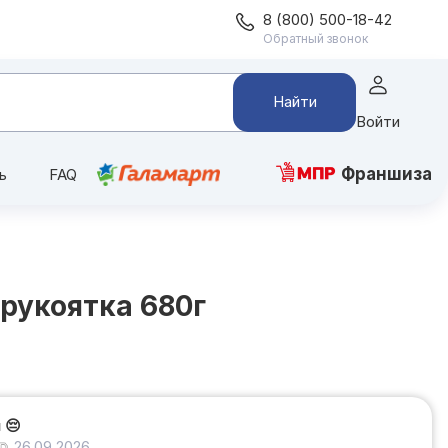
8 (800) 500-18-42
Обратный звонок
Найти
Войти
Франшиза
ь
FAQ
рукоятка 680г
и
😔
26.09.2026