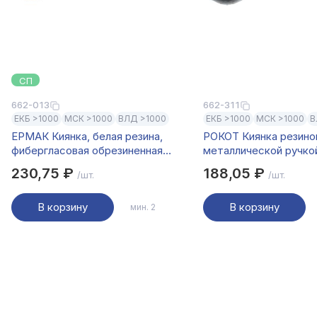
СП
662-013
662-311
ЕКБ >1000
МСК >1000
ВЛД >1000
ЕКБ >1000
МСК >1000
В
ЕРМАК Киянка, белая резина,
РОКОТ Киянка резино
фибергласовая обрезиненная
металлической ручкой
рукоятка 460гр
230,75 ₽
188,05 ₽
/шт.
/шт.
В корзину
В корзину
мин. 2