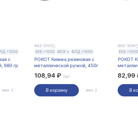
662-310
662-309
ЛД <1000
ЕКБ >1000
МСК ×
ВЛД >1000
ЕКБ >100
вая с
РОКОТ Киянка резиновая с
РОКОТ Ки
, 680 гр
металлической ручкой, 450г
металлич
108,94 ₽
82,99
/шт.
В корзину
В к
мин. 2
мин. 2