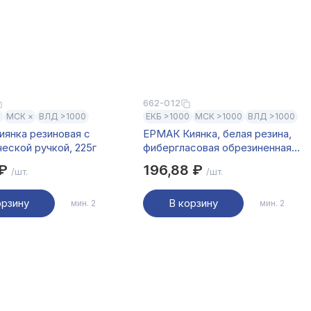
662-012
0
МСК ×
ВЛД >1000
ЕКБ >1000
МСК >1000
ВЛД >1000
янка резиновая с
ЕРМАК Киянка, белая резина,
еской ручкой, 225г
фибергласовая обрезиненная
рукоятка 225гр
 ₽
196,88 ₽
/шт.
/шт.
орзину
В корзину
мин. 2
мин. 2