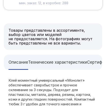
мин. заказ: 12, в коробке: 288
Товары представлены в ассортименте,
выбор цветов или моделей
не предоставляется. На фотографиях могут
быть представлены не все варианты.
Описание
Технические характеристики
Сертифи
Клей моментный универсальный «Монолит»
обеспечивает сверхбыстрое и прочное
склеивание за 3 секунды. Подходит для
пластмассы, металла, дерева, резины, картона,
кожи и других гладких поверхностей. Компактный
тюбик 3 г удобен для точного нанесения и