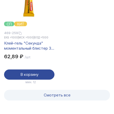
СП
ХИТ
469-259
ЕКБ >1000
|
МСК >1000
|
ВЛД >1000
Клей-гель "Секунда"
моментальный блистер 3г,
на ленте, арт.403-176
62,89 ₽
/шт.
В корзину
мин. 12
Смотреть все