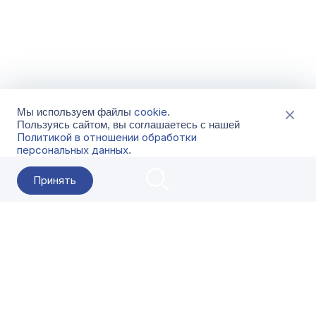
cookie
Мы используем файлы
.
Пользуясь сайтом, вы соглашаетесь с нашей
Политикой в отношении обработки
персональных данных
.
Принять
2026 Гала-Центр
О компании
Контакты
Поставщикам
Сервисы
Скачать
FAQ
Кат