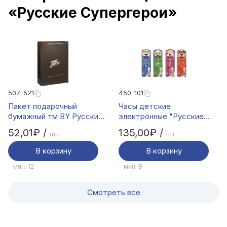
«Русские Супергерои»
507-521
450-101
Пакет подарочный
Часы детские
бумажный тм BY Русские
электронные "Русские
Супергерои, 25x35x9 см,
Супергерои", PVC,
52,01₽ /
135,00₽ /
шт.
шт.
16 +
пластик, 1*LR41, тм BY
В корзину
В корзину
мин. 12
мин. 8
Смотреть все