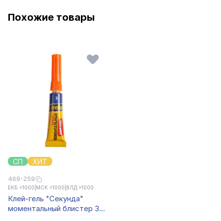
Похожие товары
СП
ХИТ
469-259
ЕКБ >1000
|
МСК >1000
|
ВЛД >1000
Клей-гель "Секунда"
моментальный блистер 3г,
на ленте, арт.403-176