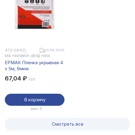
472-054
13.08.2026
ЕКБ >1000
|
МСК ×
|
ВЛД >1000
ЕРМАК Пленка укрывная 4
х 5м, 6мкм
67,04 ₽
/шт.
В корзину
мин. 6
Смотреть все