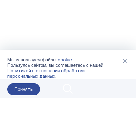
cookie
Мы используем файлы
.
Пользуясь сайтом, вы соглашаетесь с нашей
Политикой в отношении обработки
персональных данных
.
Принять
2026 Гала-Центр
О компании
Контакты
Поставщикам
Сервисы
Скачать
FAQ
Кат