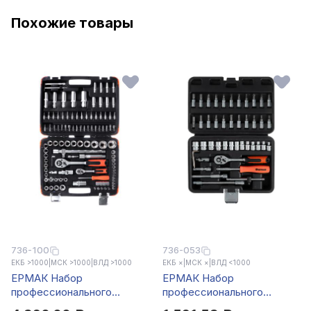
Похожие товары
736-100
736-053
ЕКБ >1000
|
МСК >1000
|
ВЛД >1000
ЕКБ ×
|
МСК ×
|
ВЛД <1000
ЕРМАК Набор
ЕРМАК Набор
профессионального
профессионального
инструмента, 108 предм.,
инструмента, 46 предм.