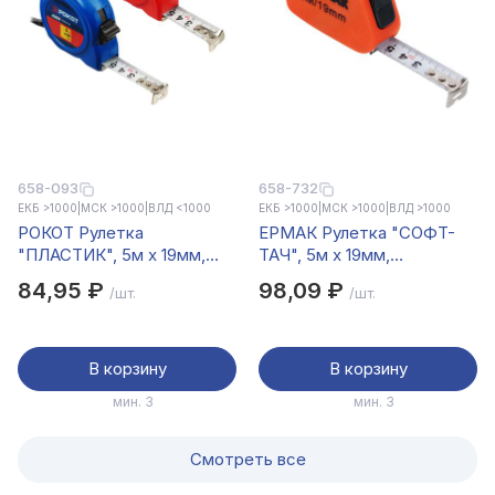
658-093
658-732
ЕКБ >1000
|
МСК >1000
|
ВЛД <1000
ЕКБ >1000
|
МСК >1000
|
ВЛД >1000
РОКОТ Рулетка
ЕРМАК Рулетка "СОФТ-
"ПЛАСТИК", 5м х 19мм,
ТАЧ", 5м х 19мм,
одинарный зацеп, корпус
одинарный зацеп, корпус
84,95 ₽
98,09 ₽
/шт.
/шт.
PP
PP
В корзину
В корзину
мин. 3
мин. 3
Смотреть все