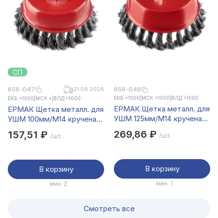
СП
656-046
656-047
21.08.2026
ЕКБ >1000
|
МСК >1000
|
ВЛД >1000
ЕКБ >1000
|
МСК ×
|
ВЛД >1000
ЕРМАК Щетка металл. для
ЕРМАК Щетка металл. для
УШМ 125мм/М14 крученая
УШМ 100мм/М14 крученая
(чашка)
(чашка)
269,86 ₽
157,51 ₽
/шт.
/шт.
В корзину
В корзину
мин. 1
мин. 2
Смотреть все