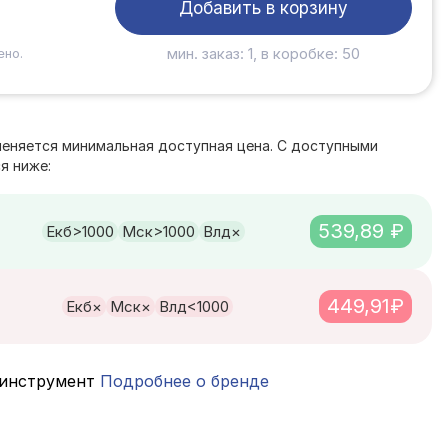
Добавить в корзину
мин. заказ: 1, в коробке: 50
ено.
е
меняется минимальная доступная цена. С доступными
я ниже:
539,89 ₽
Екб
>1000
Мск
>1000
Влд
×
449,91₽
Екб
×
Мск
×
Влд
<1000
инструмент
Подробнее о бренде