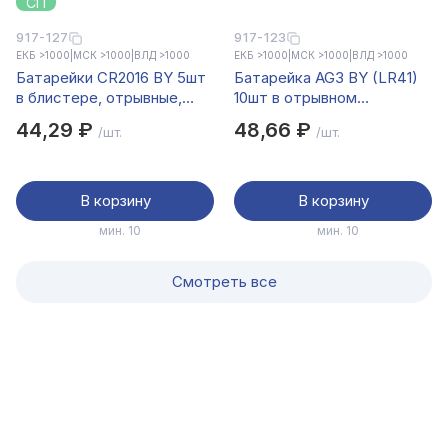
СП
917-127
917-123
ЕКБ >1000
|
МСК >1000
|
ВЛД >1000
ЕКБ >1000
|
МСК >1000
|
ВЛД >1000
Батарейки CR2016 BY 5шт
Батарейка AG3 BY (LR41)
в блистере, отрывные,
10шт в отрывном
литиевые 3В
блистере, щелочная 1.5В
44,29 ₽
48,66 ₽
/шт.
/шт.
В корзину
В корзину
мин. 10
мин. 10
Смотреть все