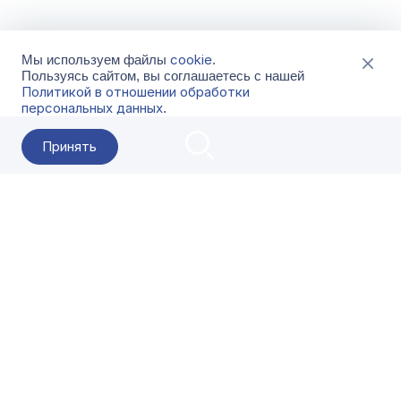
cookie
Мы используем файлы
.
Пользуясь сайтом, вы соглашаетесь с нашей
Политикой в отношении обработки
персональных данных
.
Принять
2026 Гала-Центр
О компании
Контакты
Поставщикам
Сервисы
Скачать
FAQ
Кат
Заказать звонок
8-800-500-18-42