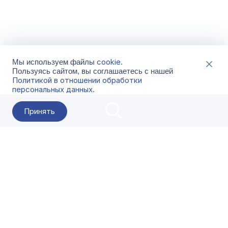
cookie
Мы используем файлы
.
Пользуясь сайтом, вы соглашаетесь с нашей
Политикой в отношении обработки
персональных данных
.
Принять
2026 Гала-Центр
О компании
Контакты
Поставщикам
Сервисы
Скачать
FAQ
Кат
Заказать звонок
8-800-500-18-42