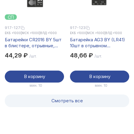
СП
917-127
917-123
ЕКБ >1000
|
МСК >1000
|
ВЛД >1000
ЕКБ >1000
|
МСК >1000
|
ВЛД >1000
Батарейки CR2016 BY 5шт
Батарейка AG3 BY (LR41)
в блистере, отрывные,
10шт в отрывном
литиевые 3В
блистере, щелочная 1.5В
44,29 ₽
48,66 ₽
/шт.
/шт.
В корзину
В корзину
мин. 10
мин. 10
Смотреть все