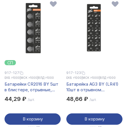
СП
917-127
917-123
ЕКБ >1000
|
МСК >1000
|
ВЛД >1000
ЕКБ >1000
|
МСК >1000
|
ВЛД >1000
Батарейки CR2016 BY 5шт
Батарейка AG3 BY (LR41)
в блистере, отрывные,
10шт в отрывном
литиевые 3В
блистере, щелочная 1.5В
44,29 ₽
48,66 ₽
/шт.
/шт.
В корзину
В корзину